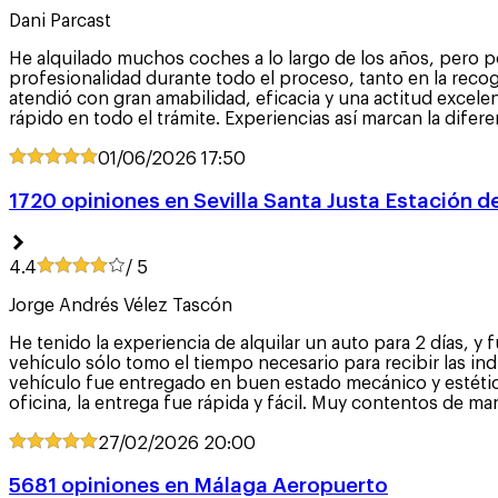
Dani Parcast
He alquilado muchos coches a lo largo de los años, pero po
profesionalidad durante todo el proceso, tanto en la recog
atendió con gran amabilidad, eficacia y una actitud excel
rápido en todo el trámite. Experiencias así marcan la difer
01/06/2026
17:50
1720 opiniones en Sevilla Santa Justa Estación d
4.4
/ 5
Jorge Andrés Vélez Tascón
He tenido la experiencia de alquilar un auto para 2 días, y 
vehículo sólo tomo el tiempo necesario para recibir las in
vehículo fue entregado en buen estado mecánico y estético,
oficina, la entrega fue rápida y fácil. Muy contentos de ma
27/02/2026
20:00
5681 opiniones en Málaga Aeropuerto