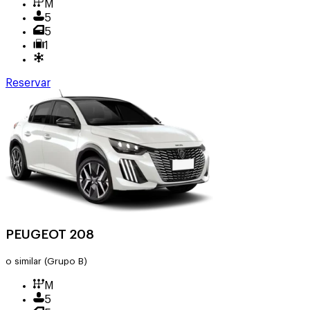
M
5
5
1
Reservar
PEUGEOT 208
o similar
(Grupo B)
M
5