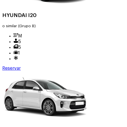
HYUNDAI I20
o similar
(Grupo B)
M
5
5
1
Reservar