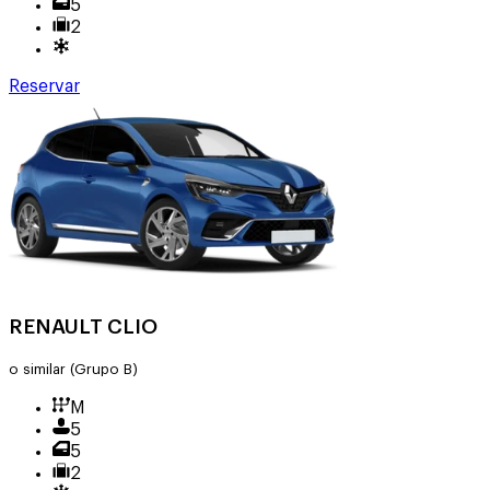
5
2
Reservar
RENAULT CLIO
o similar
(Grupo B)
M
5
5
2