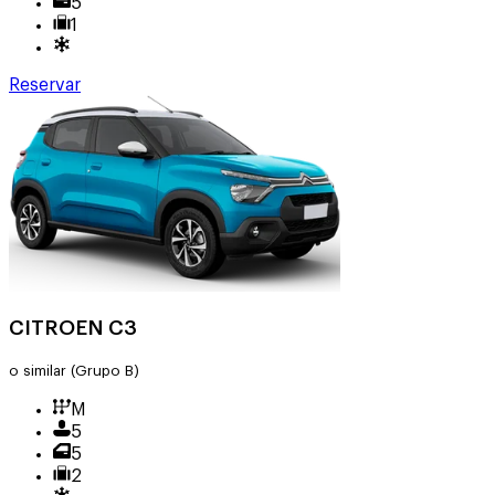
5
1
Reservar
CITROEN C3
o similar
(Grupo B)
M
5
5
2