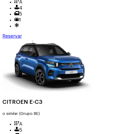
A
4
5
1
Reservar
CITROEN E-C3
o similar
(Grupo BE)
A
5