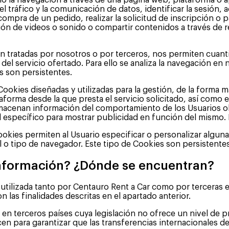
o la navegación a través de una página web, plataforma o apl
l tráfico y la comunicación de datos, identificar la sesión, 
ompra de un pedido, realizar la solicitud de inscripción o 
ión de videos o sonido o compartir contenidos a través de r
 tratadas por nosotros o por terceros, nos permiten cuantifi
s del servicio ofertado. Para ello se analiza la navegación en
s son persistentes.
Cookies diseñadas y utilizadas para la gestión, de la forma m
taforma desde la que presta el servicio solicitado, así como
macenan información del comportamiento de los Usuarios ob
l específico para mostrar publicidad en función del mismo. 
okies permiten al Usuario especificar o personalizar algunas
l o tipo de navegador. Este tipo de Cookies son persistente
 información? ¿Dónde se encuentran?
r utilizada tanto por Centauro Rent a Car como por tercera
on las finalidades descritas en el apartado anterior.
 terceros países cuya legislación no ofrece un nivel de pr
n para garantizar que las transferencias internacionales de