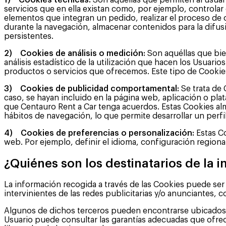
1) Cookies técnicas:
Son aquéllas que permiten al usuari
servicios que en ella existan como, por ejemplo, controlar e
elementos que integran un pedido, realizar el proceso de c
durante la navegación, almacenar contenidos para la difus
persistentes.
2) Cookies de análisis o medición:
Son aquéllas que bien
análisis estadístico de la utilización que hacen los Usuario
productos o servicios que ofrecemos. Este tipo de Cookie
3) Cookies de publicidad comportamental:
Se trata de 
caso, se hayan incluido en la página web, aplicación o pla
que Centauro Rent a Car tenga acuerdos. Estas Cookies al
hábitos de navegación, lo que permite desarrollar un perfi
4) Cookies de preferencias o personalización:
Estas Co
web. Por ejemplo, definir el idioma, configuración regiona
¿Quiénes son los destinatarios de la
La información recogida a través de las Cookies puede se
intervinientes de las redes publicitarias y/o anunciantes, c
Algunos de dichos terceros pueden encontrarse ubicados en
Usuario puede consultar las garantías adecuadas que ofrece