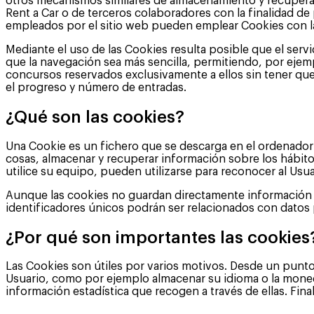
otros mecanismos similares de almacenamiento y recuperac
Rent a Car o de terceros colaboradores con la finalidad de p
empleados por el sitio web pueden emplear Cookies con la f
Mediante el uso de las Cookies resulta posible que el serv
que la navegación sea más sencilla, permitiendo, por ejemp
concursos reservados exclusivamente a ellos sin tener que r
el progreso y número de entradas.
¿Qué son las cookies?
Una Cookie es un fichero que se descarga en el ordenador 
cosas, almacenar y recuperar información sobre los hábit
utilice su equipo, pueden utilizarse para reconocer al Usua
Aunque las cookies no guardan directamente información p
identificadores únicos podrán ser relacionados con datos p
¿Por qué son importantes las cookies
Las Cookies son útiles por varios motivos. Desde un punto
Usuario, como por ejemplo almacenar su idioma o la moneda
información estadística que recogen a través de ellas. Fin