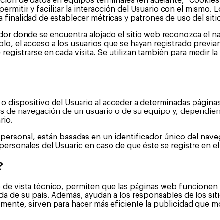
ión de datos en equipos terminales (en adelante, “Cookies”
ermitir y facilitar la interacción del Usuario con el mismo. 
inalidad de establecer métricas y patrones de uso del sitio
idor donde se encuentra alojado el sitio web reconozca el na
lo, el acceso a los usuarios que se hayan registrado previa
egistrarse en cada visita. Se utilizan también para medir la
o dispositivo del Usuario al acceder a determinadas página
os de navegación de un usuario o de su equipo y, dependie
rio.
ersonal, están basadas en un identificador único del naveg
ersonales del Usuario en caso de que éste se registre en el 
?
 de vista técnico, permiten que las páginas web funcionen d
 de su país. Además, ayudan a los responsables de los sitio
almente, sirven para hacer más eficiente la publicidad que 