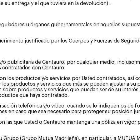
su entrega y el que tuviera en la devolución) .
guladores u órganos gubernamentales en aquellos supuestos
uerimiento justificado por los Cuerpos y Fuerzas de Seguri
/o publicitaria de Centauro, por cualquier medio, incluso 
os contratados con Centauro.
on los productos y/o servicios por Usted contratados, así co
 los productos y servicios que más se pueden ajustar a su p
as sobre productos y servicios que puedan ser de su interé
roductos que haya contratado.
rsación telefónica y/o vídeo, cuando se lo indiquemos de f
iones en caso que sea necesario para proteger su posición jur
las que Usted o Centauro mantenga una póliza en vigor para
su Grupo (Grupo Mutua Madrileña), en particular, a MUT