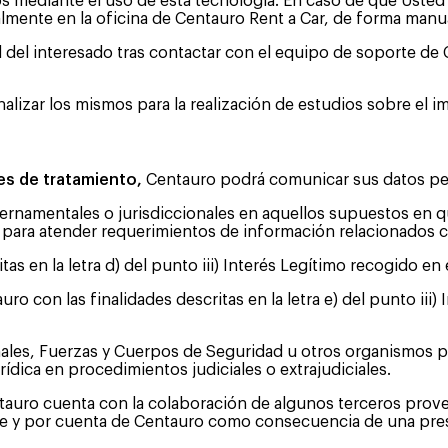
s mediante el uso de esta tecnología. En caso de que Usted 
ncialmente en la oficina de Centauro Rent a Car, de forma man
ud del interesado tras contactar con el equipo de soporte d
alizar los mismos para la realización de estudios sobre el 
es de tratamiento,
Centauro podrá comunicar sus datos pers
namentales o jurisdiccionales en aquellos supuestos en que
 para atender requerimientos de información relacionados c
as en la letra d) del punto iii) Interés Legítimo recogido en 
o con las finalidades descritas en la letra e) del punto iii)
nales, Fuerzas y Cuerpos de Seguridad u otros organismos p
rídica en procedimientos judiciales o extrajudiciales.
entauro cuenta con la colaboración de algunos terceros prov
re y por cuenta de Centauro como consecuencia de una pres