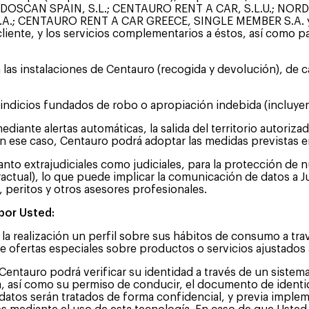
DOSCAN SPAIN, S.L.; CENTAURO RENT A CAR, S.L.U.; NORDIC
 CENTAURO RENT A CAR GREECE, SINGLE MEMBER S.A. y otras,
cliente, y los servicios complementarios a éstos, así como p
 las instalaciones de Centauro (recogida y devolución), de c
 indicios fundados de robo o apropiación indebida (incluyen
ediante alertas automáticas, la salida del territorio autoriz
 En ese caso, Centauro podrá adoptar las medidas previstas 
 tanto extrajudiciales como judiciales, para la protección de 
actual), lo que puede implicar la comunicación de datos a 
peritos y otros asesores profesionales.
por Usted:
o la realización un perfil sobre sus hábitos de consumo a t
erle ofertas especiales sobre productos o servicios ajustados
Centauro podrá verificar su identidad a través de un siste
ada, así como su permiso de conducir, el documento de iden
s datos serán tratados de forma confidencial, y previa impl