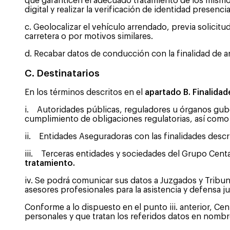
que garanticen el adecuado tratamiento de los mismo
digital y realizar la verificación de identidad prese
c. Geolocalizar el vehículo arrendado, previa solicit
carretera o por motivos similares.
d. Recabar datos de conducción con la finalidad de an
C. Destinatarios
En los términos descritos en el
apartado B. Finalidad
i. Autoridades públicas, reguladores u órganos guber
cumplimiento de obligaciones regulatorias, así como
ii. Entidades Aseguradoras con las finalidades descrit
iii. Terceras entidades y sociedades del Grupo Centaur
tratamiento.
iv. Se podrá comunicar sus datos a Juzgados y Tribu
asesores profesionales para la asistencia y defensa ju
Conforme a lo dispuesto en el punto iii. anterior, C
personales y que tratan los referidos datos en nomb