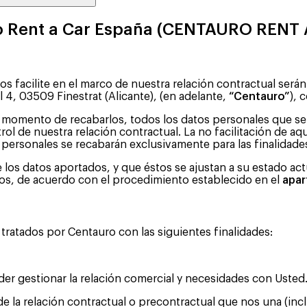
ro Rent a Car España (CENTAURO RENT A
s facilite en el marco de nuestra relación contractual ser
l 4, 03509 Finestrat (Alicante), (en adelante,
“Centauro”
), 
l momento de recabarlos, todos los datos personales que se
l de nuestra relación contractual. La no facilitación de aqué
s personales se recabarán exclusivamente para las finalidades
de los datos aportados, y que éstos se ajustan a su estado a
os, de acuerdo con el procedimiento establecido en el
apar
tratados por Centauro con las siguientes finalidades:
der gestionar la relación comercial y necesidades con Usted
la relación contractual o precontractual que nos una (inclu