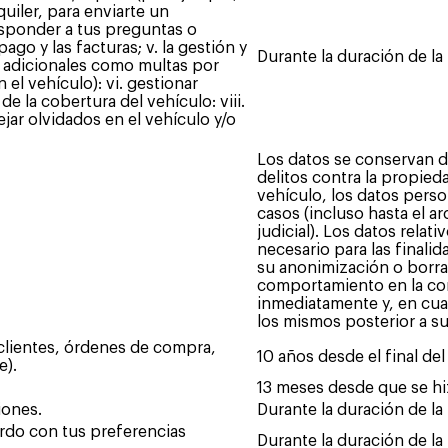
uiler, para enviarte un
esponder a tus preguntas o
 pago y las facturas; v. la gestión y
Durante la duración de la
s adicionales como multas por
el vehículo): vi. gestionar
de la cobertura del vehículo: viii.
jar olvidados en el vehículo y/o
Los datos se conservan d
delitos contra la propied
vehículo, los datos pers
casos (incluso hasta el a
judicial). Los datos relat
necesario para las finali
su anonimización o borra
comportamiento en la co
inmediatamente y, en cual
los mismos posterior a su
clientes, órdenes de compra,
10 años desde el final del
e).
13 meses desde que se hi
iones.
Durante la duración de la
rdo con tus preferencias
Durante la duración de la