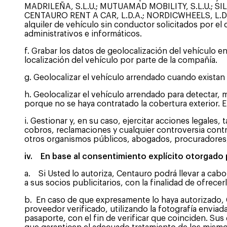
MADRILEÑA, S.L.U.; MUTUAMAD MOBILITY, S.L.U.; SIL
CENTAURO RENT A CAR, L.D.A.; NORDICWHEELS, L.D.A.;
alquiler de vehículo sin conductor solicitados por el 
administrativos e informáticos.
f. Grabar los datos de geolocalización del vehículo en
localización del vehículo por parte de la compañía.
g. Geolocalizar el vehículo arrendado cuando existan
h. Geolocalizar el vehículo arrendado para detectar, m
porque no se haya contratado la cobertura exterior.
i. Gestionar y, en su caso, ejercitar acciones legales,
cobros, reclamaciones y cualquier controversia contr
otros organismos públicos, abogados, procuradores, 
iv. En base al consentimiento explícito otorgado 
a. Si Usted lo autoriza, Centauro podrá llevar a cab
a sus socios publicitarios, con la finalidad de ofrec
b. En caso de que expresamente lo haya autorizado, 
proveedor verificado, utilizando la fotografía envi
pasaporte, con el fin de verificar que coinciden. Su