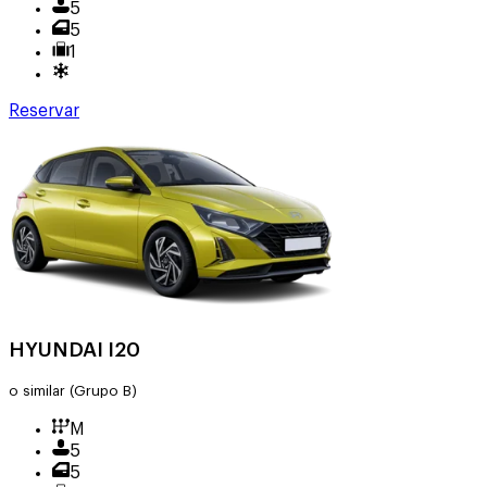
5
5
1
Reservar
HYUNDAI I20
o similar
(Grupo B)
M
5
5