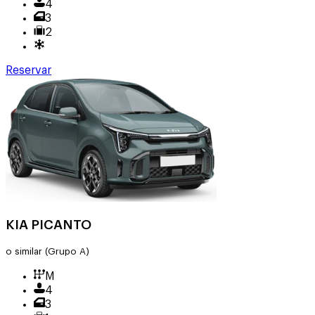
4
3
2
Reservar
KIA PICANTO
o similar
(Grupo A)
M
4
3