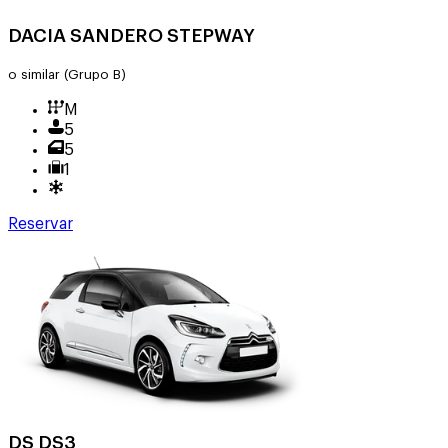
DACIA SANDERO STEPWAY
o similar
(Grupo B)
M
5
5
1
Reservar
DS DS3