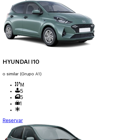
HYUNDAI I10
o similar
(Grupo A1)
M
5
5
1
Reservar