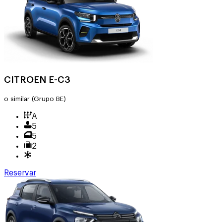
CITROEN E-C3
o similar
(Grupo BE)
A
5
5
2
Reservar