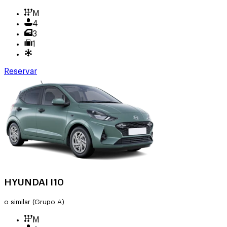
M
4
3
1
Reservar
HYUNDAI I10
o similar
(Grupo A)
M