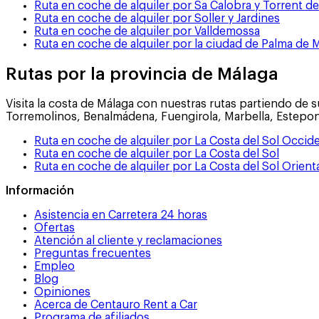
Ruta en coche de alquiler por Sa Calobra y Torrent de
Ruta en coche de alquiler por Soller y Jardines
Ruta en coche de alquiler por Valldemossa
Ruta en coche de alquiler por la ciudad de Palma de 
Rutas por la provincia de Málaga
Visita la costa de Málaga con nuestras rutas partiendo de s
Torremolinos, Benalmádena, Fuengirola, Marbella, Estepon
Ruta en coche de alquiler por La Costa del Sol Occide
Ruta en coche de alquiler por La Costa del Sol
Ruta en coche de alquiler por La Costa del Sol Orient
Información
Asistencia en Carretera 24 horas
Ofertas
Atención al cliente y reclamaciones
Preguntas frecuentes
Empleo
Blog
Opiniones
Acerca de Centauro Rent a Car
Programa de afiliados