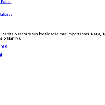
 Pareis
Mallorca
u capital y recorre sus localidades más importantes: Nerja, T
a o Manilva.
ntal
al