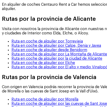
En alquiler de coches Centauro Rent a Car hemos seleccio
alquiler.
Rutas por la provincia de Alicante
Visita con nosotros la provincia de Alicante con nuestras r
y ciudades de Interior como Elda, Elche, o Alcoy.
Ruta en coche de alquiler por Torrevieja
Ruta en coche de alquiler por Calpe, Denia y Javea
Ruta en coche de alquiler desde Benidorm
Ruta en coche de alquiler por La Montaña de Alicante
Ruta en coche de alquiler por la ciudad de Alicante
Ruta en coche de alquiler por Elche
Ruta en coche de alquiler por El alto y medio Vinalop
Rutas por la provincia de Valencia
Con origen en Valencia podrás recorrer la provincia de Val
de Morella o las cuevas de Sant Josep en la Vall d'Uixó.
Ruta en coche de alquiler por Morella
Ruta en coche de alquiler por las cuevas de Sant Jose