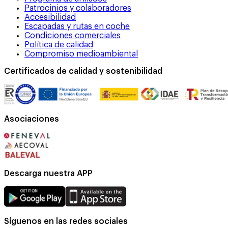
Patrocinios y colaboradores
Accesibilidad
Escapadas y rutas en coche
Condiciones comerciales
Política de calidad
Compromiso medioambiental
Certificados de calidad y sostenibilidad
Asociaciones
Descarga nuestra APP
Síguenos en las redes sociales