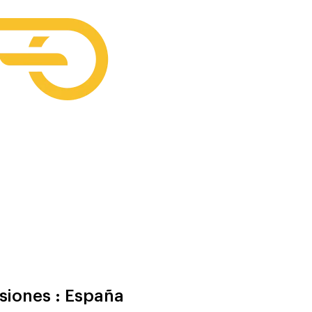
siones : España