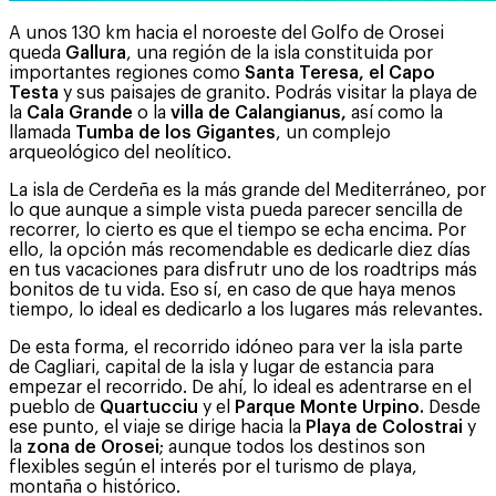
A unos 130 km hacia el noroeste del Golfo de Orosei
queda
Gallura
, una región de la isla constituida por
importantes regiones como
Santa Teresa, el Capo
Testa
y sus paisajes de granito. Podrás visitar la playa de
la
Cala Grande
o la
villa de Calangianus,
así como la
llamada
Tumba de los Gigantes
, un complejo
arqueológico del neolítico.
La isla de Cerdeña es la más grande del Mediterráneo, por
lo que aunque a simple vista pueda parecer sencilla de
recorrer, lo cierto es que el tiempo se echa encima. Por
ello, la opción más recomendable es dedicarle diez días
en tus vacaciones para disfrutr uno de los roadtrips más
bonitos de tu vida. Eso sí, en caso de que haya menos
tiempo, lo ideal es dedicarlo a los lugares más relevantes.
De esta forma, el recorrido idóneo para ver la isla parte
de Cagliari, capital de la isla y lugar de estancia para
empezar el recorrido. De ahí, lo ideal es adentrarse en el
pueblo de
Quartucciu
y el
Parque Monte Urpino.
Desde
ese punto, el viaje se dirige hacia la
Playa de Colostrai
y
la
zona de Orosei
; aunque todos los destinos son
flexibles según el interés por el turismo de playa,
montaña o histórico.