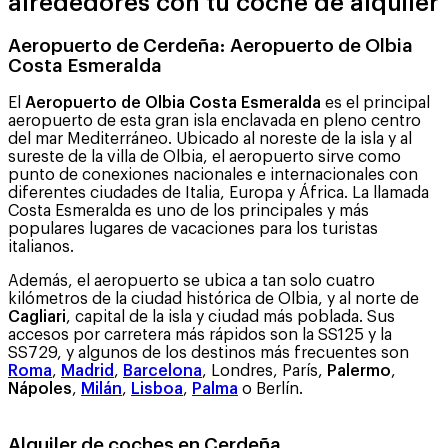
alrededores con tu coche de alquiler
Aeropuerto de Cerdeña:
Aeropuerto de Olbia
Costa Esmeralda
El
Aeropuerto de Olbia Costa Esmeralda
es el principal
aeropuerto de esta gran isla enclavada en pleno centro
del mar Mediterráneo. Ubicado al noreste de la isla y al
sureste de la villa de Olbia, el aeropuerto sirve como
punto de conexiones nacionales e internacionales con
diferentes ciudades de Italia, Europa y África. La llamada
Costa Esmeralda es uno de los principales y más
populares lugares de vacaciones para los turistas
italianos.
Además, el aeropuerto se ubica a tan solo cuatro
kilómetros de la ciudad histórica de Olbia, y al norte de
Cagliari
, capital de la isla y ciudad más poblada. Sus
accesos por carretera más rápidos son la SS125 y la
SS729, y algunos de los destinos más frecuentes son
Roma
,
Madrid
,
Barcelona
, Londres, París,
Palermo
,
Nápoles
,
Milán
,
Lisboa
,
Palma
o Berlín.
Alquiler de coches en Cerdeña