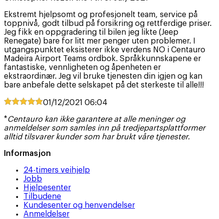
Ekstremt hjelpsomt og profesjonelt team, service på
toppnivå, godt tilbud på forsikring og rettferdige priser.
Jeg fikk en oppgradering til bilen jeg likte (Jeep
Renegate) bare for litt mer penger uten problemer. I
utgangspunktet eksisterer ikke verdens NO i Centauro
Madeira Airport Teams ordbok. Språkkunnskapene er
fantastiske, vennligheten og åpenheten er
ekstraordinær. Jeg vil bruke tjenesten din igjen og kan
bare anbefale dette selskapet på det sterkeste til alle!!!
01/12/2021
06:04
*
Centauro kan ikke garantere at alle meninger og
anmeldelser som samles inn på tredjepartsplattformer
alltid tilsvarer kunder som har brukt våre tjenester.
Informasjon
24-timers veihjelp
Jobb
Hjelpesenter
Tilbudene
Kundesenter og henvendelser
Anmeldelser