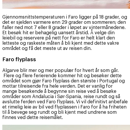
Gjennomsnittstemperaturen i Faro ligger på 18 grader, og
det er sjelden varmere enn 29 grader om sommeren; den
faller ned mot 7 eller 8 grader i løpet av vintermånedene.
Et besøk hit er behagelig uansett årstid. Å velge din
leiebil og reservere på nett for Faro er helt klart den
letteste og raskeste måten å bli kjent med dette vakre
området og få det meste ut av reisen din.
Faro flyplass
Algarve blir mer og mer populær for hvert år som går.
Flere og flere ferierende kommer hit og besøker dette
området som gjør Faro flyplass den største i Portugal og
mottar tilreisende fra hele verden. Det er vanlig for
mange besøkende å begynne sin reise ved å besøke
områder som Andalucia i Sør-Spania, reise rundt og så
avslutte ferden ved Faro flyplass. Vi vil definitivt anbefale
et rimelig leie av bil ved flyplassen i Faro for å ha friheten
til å bevege seg rundt og bli kjent med undrene som
finnes ved dette reisemålet.