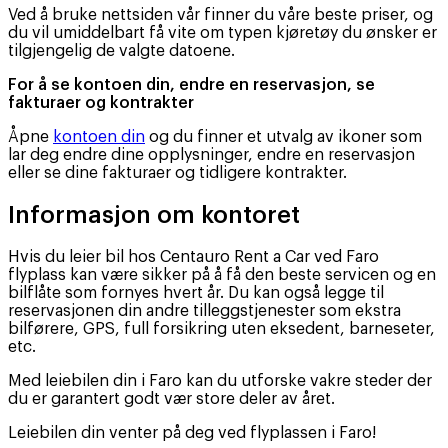
Ved å bruke nettsiden vår finner du våre beste priser, og
du vil umiddelbart få vite om typen kjøretøy du ønsker er
tilgjengelig de valgte datoene.
For å se kontoen din, endre en reservasjon, se
fakturaer og kontrakter
Åpne
kontoen din
og du finner et utvalg av ikoner som
lar deg endre dine opplysninger, endre en reservasjon
eller se dine fakturaer og tidligere kontrakter.
Informasjon om kontoret
Hvis du leier bil hos Centauro Rent a Car ved Faro
flyplass kan være sikker på å få den beste servicen og en
bilflåte som fornyes hvert år. Du kan også legge til
reservasjonen din andre tilleggstjenester som ekstra
bilførere, GPS, full forsikring uten eksedent, barneseter,
etc.
Med leiebilen din i Faro kan du utforske vakre steder der
du er garantert godt vær store deler av året.
Leiebilen din venter på deg ved flyplassen i Faro!