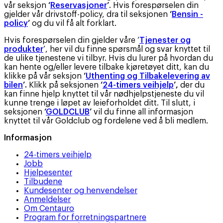
vår seksjon
‘
Reservasjoner
’
. Hvis forespørselen din
gjelder vår drivstoff-policy, dra til seksjonen
‘
Bensin -
policy
’
og du vil få alt forklart.
Hvis forespørselen din gjelder våre ‘
Tjenester og
produkter
’, her vil du finne spørsmål og svar knyttet til
de ulike tjenestene vi tilbyr. Hvis du lurer på hvordan du
kan hente og/eller levere tilbake kjøretøyet ditt, kan du
klikke på vår seksjon
‘
Uthenting og Tilbakelevering av
bilen
’.
Klikk på seksjonen
‘
24-timers veihjelp
’,
der du
kan finne hjelp knyttet til vår nødhjelpstjeneste du vil
kunne trenge i løpet av leieforholdet ditt. Til slutt, i
seksjonen
‘
GOLDCLUB
’
vil du finne all informasjon
knyttet til vår Goldclub og fordelene ved å bli medlem.
Informasjon
24-timers veihjelp
Jobb
Hjelpesenter
Tilbudene
Kundesenter og henvendelser
Anmeldelser
Om Centauro
Program for forretningspartnere