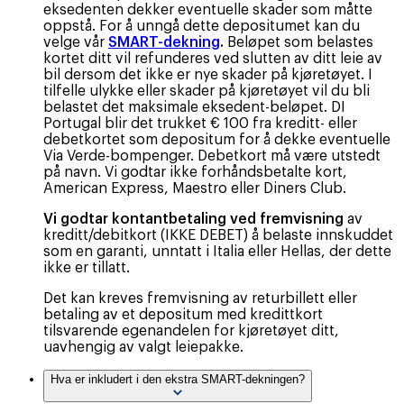
eksedenten dekker eventuelle skader som måtte
oppstå. For å unngå dette depositumet kan du
velge vår
SMART-dekning
.
Beløpet som belastes
kortet ditt vil refunderes ved slutten av ditt leie av
bil dersom det ikke er nye skader på kjøretøyet. I
tilfelle ulykke eller skader på kjøretøyet vil du bli
belastet det maksimale eksedent-beløpet. DI
Portugal blir det trukket € 100 fra kreditt- eller
debetkortet som depositum for å dekke eventuelle
Via Verde-bompenger. Debetkort må være utstedt
på navn. Vi godtar ikke forhåndsbetalte kort,
American Express, Maestro eller Diners Club.
Vi godtar kontantbetaling ved fremvisning
av
kreditt/debitkort (IKKE DEBET) å belaste innskuddet
som en garanti, unntatt i Italia eller Hellas, der dette
ikke er tillatt.
Det kan kreves fremvisning av returbillett eller
betaling av et depositum med kredittkort
tilsvarende egenandelen for kjøretøyet ditt,
uavhengig av valgt leiepakke.
Hva er inkludert i den ekstra SMART-dekningen?