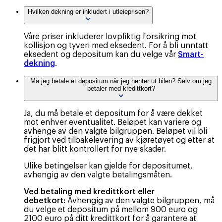
Hvilken dekning er inkludert i utleieprisen?
Våre priser inkluderer lovpliktig forsikring mot
kollisjon og tyveri med eksedent. For å bli unntatt
eksedent og depositum kan du velge vår
Smart-
dekning
.
Må jeg betale et depositum når jeg henter ut bilen? Selv om jeg
betaler med kredittkort?
Ja, du må betale et depositum for å være dekket
mot enhver eventualitet. Beløpet kan variere og
avhenge av den valgte bilgruppen. Beløpet vil bli
frigjort ved tilbakelevering av kjøretøyet og etter at
det har blitt kontrollert for nye skader.
Ulike betingelser kan gjelde for depositumet,
avhengig av den valgte betalingsmåten.
Ved betaling med kredittkort eller
debetkort:
Avhengig av den valgte bilgruppen, må
du velge et depositum på mellom 900 euro og
2100 euro på ditt kredittkort for å garantere at