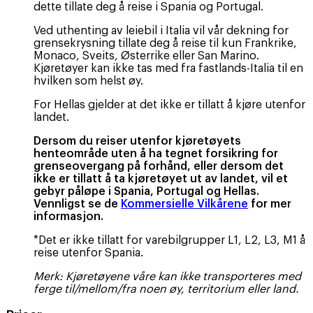
dette tillate deg å reise i Spania og Portugal.
Ved uthenting av leiebil i Italia vil vår dekning for
grensekrysning tillate deg å reise til kun Frankrike,
Monaco, Sveits, Østerrike eller San Marino.
Kjøretøyer kan ikke tas med fra fastlands-Italia til en
hvilken som helst øy.
For Hellas gjelder at det ikke er tillatt å kjøre utenfor
landet.
Dersom du reiser utenfor kjøretøyets
henteområde uten å ha tegnet forsikring for
grenseovergang på forhånd, eller dersom det
ikke er tillatt å ta kjøretøyet ut av landet, vil et
gebyr påløpe i Spania, Portugal og Hellas.
Vennligst se de
Kommersielle Vilkårene
for mer
informasjon.
*Det er ikke tillatt for varebilgrupper L1, L2, L3, M1 å
reise utenfor Spania.
Merk:
Kjøretøyene våre kan ikke transporteres med
ferge til/mellom/fra noen øy, territorium eller land.