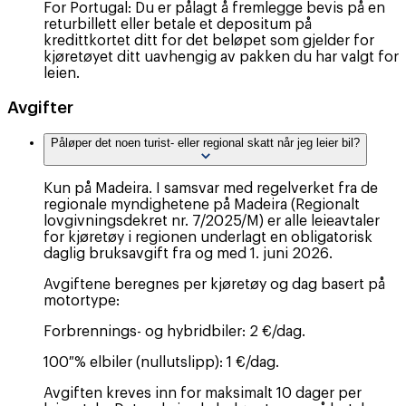
For Portugal: Du er pålagt å fremlegge bevis på en
returbillett eller betale et depositum på
kredittkortet ditt for det beløpet som gjelder for
kjøretøyet ditt uavhengig av pakken du har valgt for
leien.
Avgifter
Påløper det noen turist- eller regional skatt når jeg leier bil?
Kun på Madeira. I samsvar med regelverket fra de
regionale myndighetene på Madeira (Regionalt
lovgivningsdekret nr. 7/2025/M) er alle leieavtaler
for kjøretøy i regionen underlagt en obligatorisk
daglig bruksavgift fra og med 1. juni 2026.
Avgiftene beregnes per kjøretøy og dag basert på
motortype:
Forbrennings- og hybridbiler: 2 €/dag.
100 % elbiler (nullutslipp): 1 €/dag.
Avgiften kreves inn for maksimalt 10 dager per