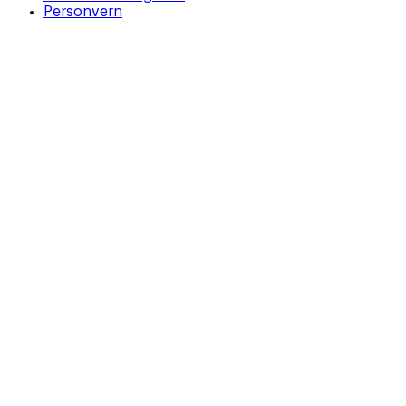
Personvern