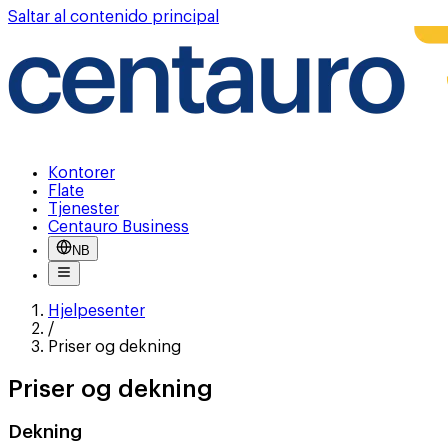
Saltar al contenido principal
Kontorer
Flate
Tjenester
Centauro Business
NB
Hjelpesenter
/
Priser og dekning
Priser og dekning
Dekning