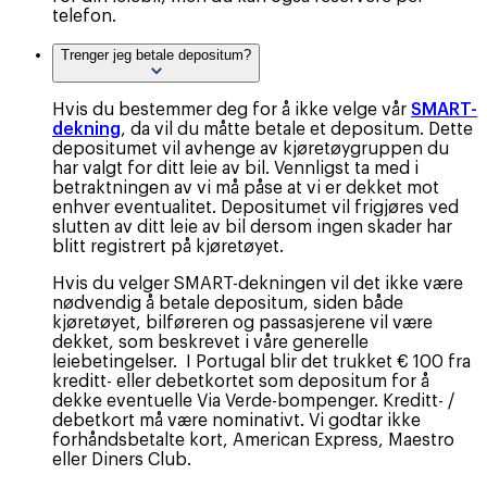
telefon.
Trenger jeg betale depositum?
Hvis du bestemmer deg for å ikke velge vår
SMART-
dekning
, da vil du måtte betale et depositum. Dette
depositumet vil avhenge av kjøretøygruppen du
har valgt for ditt leie av bil. Vennligst ta med i
betraktningen av vi må påse at vi er dekket mot
enhver eventualitet. Depositumet vil frigjøres ved
slutten av ditt leie av bil dersom ingen skader har
blitt registrert på kjøretøyet.
Hvis du velger SMART-dekningen vil det ikke være
nødvendig å betale depositum, siden både
kjøretøyet, bilføreren og passasjerene vil være
dekket, som beskrevet i våre generelle
leiebetingelser. I Portugal blir det trukket € 100 fra
kreditt- eller debetkortet som depositum for å
dekke eventuelle Via Verde-bompenger. Kreditt- /
debetkort må være nominativt. Vi godtar ikke
forhåndsbetalte kort, American Express, Maestro
eller Diners Club.