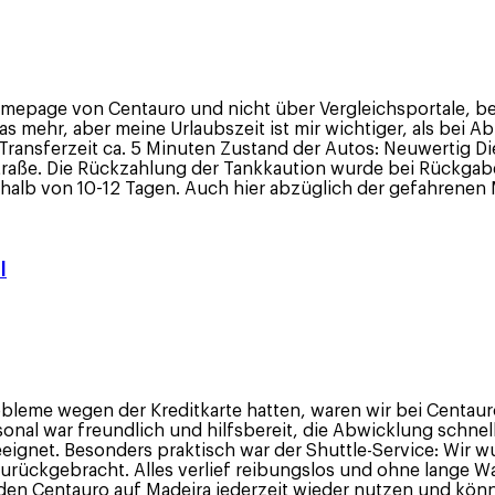
omepage von Centauro und nicht über Vergleichsportale, be
mehr, aber meine Urlaubszeit ist mir wichtiger, als bei Ab
Transferzeit ca. 5 Minuten Zustand der Autos: Neuwertig Di
Straße. Die Rückzahlung der Tankkaution wurde bei Rückgabe 
halb von 10-12 Tagen. Auch hier abzüglich der gefahrenen 
l
leme wegen der Kreditkarte hatten, waren wir bei Centauro
onal war freundlich und hilfsbereit, die Abwicklung schnel
eignet. Besonders praktisch war der Shuttle-Service: Wir 
ückgebracht. Alles verlief reibungslos und ohne lange Wa
rden Centauro auf Madeira jederzeit wieder nutzen und kö