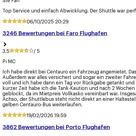
Ste Fan
Top Service und einfach Abwicklung. Der Shuttle war pe
06/10/2025
20:29
3246 Bewertungen bei Faro Flughafen
3.5
/ 5
Pi MC
Ich habe direkt bei Centauro ein Fahrzeug angemietet. Das 
Außerdem war alles versichert und sogar ein zweiter Fahre
voll und ich habe dann ein Tag vor Rückgabe getankt und
kurzer Zeit habe ich die Tank-Kaution und nach 2 Wochen 
geblockt, da im Mietpreis Vollkasko vereinbart war. Insgesa
Achso, der Shuttlebus steht nicht direkt an einer Haltest
gelben Centauro-Bus weiterlaufen.
19/02/2026
19:59
3862 Bewertungen bei Porto Flughafen