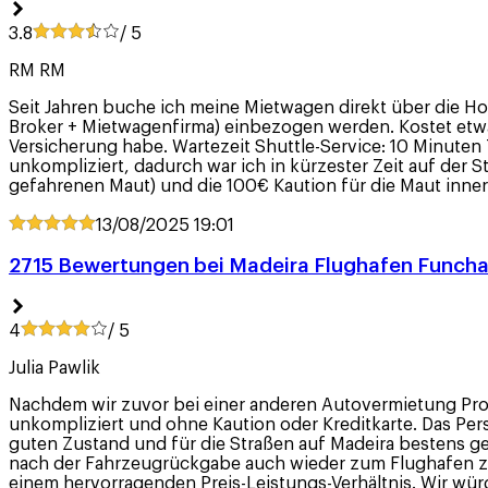
3.8
/ 5
RM RM
Seit Jahren buche ich meine Mietwagen direkt über die H
Broker + Mietwagenfirma) einbezogen werden. Kostet etwas 
Versicherung habe. Wartezeit Shuttle-Service: 10 Minuten 
unkompliziert, dadurch war ich in kürzester Zeit auf der 
gefahrenen Maut) und die 100€ Kaution für die Maut inner
13/08/2025
19:01
2715 Bewertungen bei Madeira Flughafen Funcha
4
/ 5
Julia Pawlik
Nachdem wir zuvor bei einer anderen Autovermietung Prob
unkompliziert und ohne Kaution oder Kreditkarte. Das Pers
guten Zustand und für die Straßen auf Madeira bestens ge
nach der Fahrzeugrückgabe auch wieder zum Flughafen zur
einem hervorragenden Preis-Leistungs-Verhältnis. Wir wü