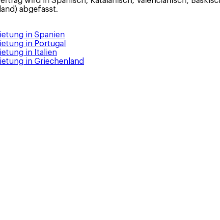
rag wird in Spanisch, Katalanisch, Valencianisch, Baskisch od
land) abgefasst.
ietung in Spanien
etung in Portugal
tung in Italien
etung in Griechenland