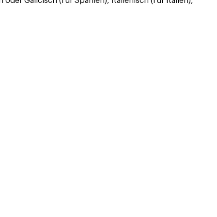
er Galicisch (für Spanien), Italienisch (für Italien),