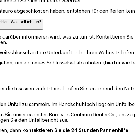
t keinen Service für Reifenwechsel.
tauro abgeschlossen haben, entstehen für den Reifen kein
hlen. Was soll ich tun?
ie darüber informieren wird, was zu tun ist. Kontaktieren S
en.
weitschlüssel an Ihre Unterkunft oder Ihren Wohnsitz liefer
gehen, um ein neues Schlüsselset abzuholen. (hierfür wird
r die Insassen verletzt sind, rufen Sie umgehend den Notru
den Unfall zu sammeln. Im Handschuhfach liegt ein Unfallbe
n Sie unser nächstes Büro von Centauro Rent a Car, um zu p
igen Sie den Unfallbericht aus.
hren, dann
kontaktieren Sie die 24 Stunden Pannenhilfe
.