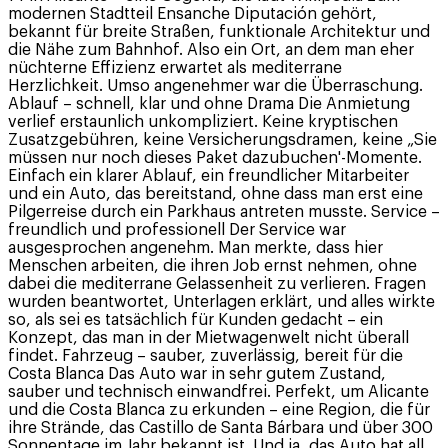
modernen Stadtteil Ensanche Diputación gehört,
bekannt für breite Straßen, funktionale Architektur und
die Nähe zum Bahnhof. Also ein Ort, an dem man eher
nüchterne Effizienz erwartet als mediterrane
Herzlichkeit. Umso angenehmer war die Überraschung.
Ablauf – schnell, klar und ohne Drama Die Anmietung
verlief erstaunlich unkompliziert. Keine kryptischen
Zusatzgebühren, keine Versicherungsdramen, keine „Sie
müssen nur noch dieses Paket dazubuchen'-Momente.
Einfach ein klarer Ablauf, ein freundlicher Mitarbeiter
und ein Auto, das bereitstand, ohne dass man erst eine
Pilgerreise durch ein Parkhaus antreten musste. Service –
freundlich und professionell Der Service war
ausgesprochen angenehm. Man merkte, dass hier
Menschen arbeiten, die ihren Job ernst nehmen, ohne
dabei die mediterrane Gelassenheit zu verlieren. Fragen
wurden beantwortet, Unterlagen erklärt, und alles wirkte
so, als sei es tatsächlich für Kunden gedacht – ein
Konzept, das man in der Mietwagenwelt nicht überall
findet. Fahrzeug – sauber, zuverlässig, bereit für die
Costa Blanca Das Auto war in sehr gutem Zustand,
sauber und technisch einwandfrei. Perfekt, um Alicante
und die Costa Blanca zu erkunden – eine Region, die für
ihre Strände, das Castillo de Santa Bárbara und über 300
Sonnentage im Jahr bekannt ist. Und ja, das Auto hat all