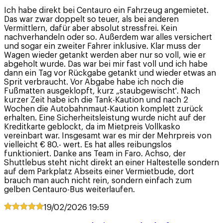
Ich habe direkt bei Centauro ein Fahrzeug angemietet.
Das war zwar doppelt so teuer, als bei anderen
Vermittlern, dafür aber absolut stressfrei. Kein
nachverhandeln oder so. Außerdem war alles versichert
und sogar ein zweiter Fahrer inklusive. Klar muss der
Wagen wieder getankt werden aber nur so voll, wie er
abgeholt wurde. Das war bei mir fast voll und ich habe
dann ein Tag vor Rückgabe getankt und wieder etwas an
Sprit verbraucht. Vor Abgabe habe ich noch die
Fußmatten ausgeklopft, kurz „staubgewischt'. Nach
kurzer Zeit habe ich die Tank-Kaution und nach 2
Wochen die Autobahnmaut-Kaution komplett zurück
erhalten. Eine Sicherheitsleistung wurde nicht auf der
Kreditkarte geblockt, da im Mietpreis Vollkasko
vereinbart war. Insgesamt war es mir der Mehrpreis von
vielleicht € 80.- wert. Es hat alles reibungslos
funktioniert. Danke ans Team in Faro. Achso, der
Shuttlebus steht nicht direkt an einer Haltestelle sondern
auf dem Parkplatz Abseits einer Vermietbude, dort
brauch man auch nicht rein, sondern einfach zum
gelben Centauro-Bus weiterlaufen.
19/02/2026
19:59