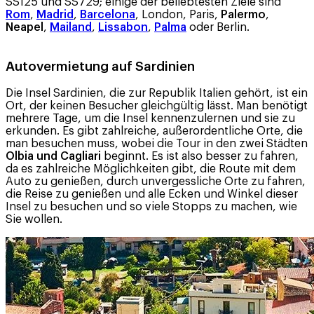
SS125 und SS729; einige der beliebtesten Ziele sind
Rom
,
Madrid
,
Barcelona
, ​​London, Paris,
Palermo
,
Neapel
,
Mailand
,
Lissabon
,
Palma
oder Berlin.
Autovermietung auf Sardinien
Die Insel Sardinien, die zur Republik Italien gehört, ist ein
Ort, der keinen Besucher gleichgültig lässt. Man benötigt
mehrere Tage, um die Insel kennenzulernen und sie zu
erkunden. Es gibt zahlreiche, außerordentliche Orte, die
man besuchen muss, wobei die Tour in den zwei Städten
Olbia und Cagliari
beginnt. Es ist also besser zu fahren,
da es zahlreiche Möglichkeiten gibt, die Route mit dem
Auto zu genießen, durch unvergessliche Orte zu fahren,
die Reise zu genießen und alle Ecken und Winkel dieser
Insel zu besuchen und so viele Stopps zu machen, wie
Sie wollen.