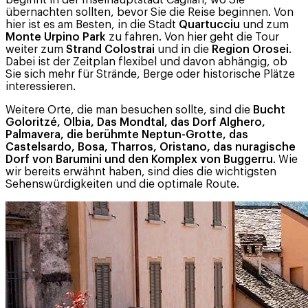
beginnt in der Inselhauptstadt Cagliari, wo Sie
übernachten sollten, bevor Sie die Reise beginnen. Von
hier ist es am Besten, in die Stadt
Quartucciu
und zum
Monte Urpino Park
zu fahren. Von hier geht die Tour
weiter zum
Strand Colostrai
und in die
Region Orosei
.
Dabei ist der Zeitplan flexibel und davon abhängig, ob
Sie sich mehr für Strände, Berge oder historische Plätze
interessieren.
Weitere Orte, die man besuchen sollte, sind die
Bucht
Goloritzé, Olbia, Das Mondtal, das Dorf Alghero,
Palmavera, die berühmte Neptun-Grotte, das
Castelsardo, Bosa, Tharros, Oristano, das nuragische
Dorf von Barumini und den Komplex von Buggerru
. Wie
wir bereits erwähnt haben, sind dies die wichtigsten
Sehenswürdigkeiten und die optimale Route.