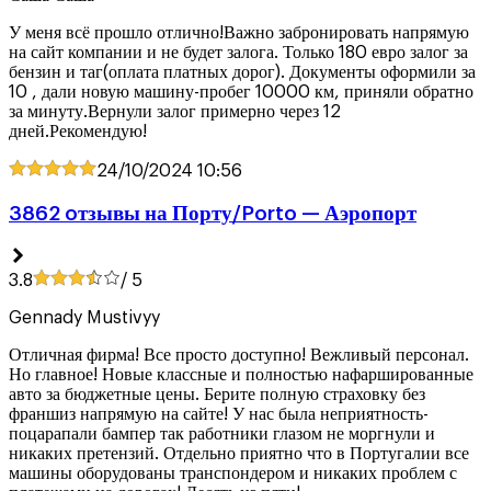
У меня всё прошло отлично!Важно забронировать напрямую
на сайт компании и не будет залога. Только 180 евро залог за
бензин и таг(оплата платных дорог). Документы оформили за
10 , дали новую машину-пробег 10000 км, приняли обратно
за минуту.Вернули залог примерно через 12
дней.Рекомендую!
24/10/2024
10:56
3862 oтзывы на Порту/Porto — Аэропорт
3.8
/ 5
Gennady Mustivyy
Отличная фирма! Все просто доступно! Вежливый персонал.
Но главное! Новые классные и полностью нафаршированные
авто за бюджетные цены. Берите полную страховку без
франшиз напрямую на сайте! У нас была неприятность-
поцарапали бампер так работники глазом не моргнули и
никаких претензий. Отдельно приятно что в Португалии все
машины оборудованы транспондером и никаких проблем с