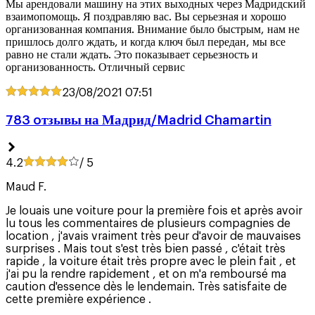
Мы арендовали машину на этих выходных через Мадридский
взаимопомощь. Я поздравляю вас. Вы серьезная и хорошо
организованная компания. Внимание было быстрым, нам не
пришлось долго ждать, и когда ключ был передан, мы все
равно не стали ждать. Это показывает серьезность и
организованность. Отличный сервис
23/08/2021
07:51
783 oтзывы на Мадрид/Madrid Chamartin
4.2
/ 5
Maud F.
Je louais une voiture pour la première fois et après avoir
lu tous les commentaires de plusieurs compagnies de
location , j'avais vraiment très peur d'avoir de mauvaises
surprises . Mais tout s'est très bien passé , c'était très
rapide , la voiture était très propre avec le plein fait , et
j'ai pu la rendre rapidement , et on m'a remboursé ma
caution d'essence dès le lendemain. Très satisfaite de
cette première expérience .