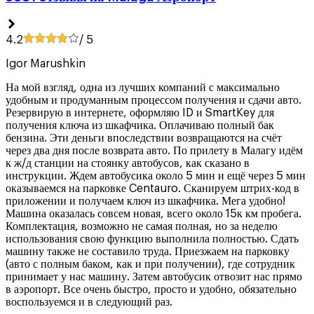
4.2
/ 5
Igor Marushkin
На мой взгляд, одна из лучших компаний с максимально
удобным и продуманным процессом получения и сдачи авто.
Резервирую в интернете, оформляю ID и SmartKey для
получения ключа из шкафчика. Оплачиваю полный бак
бензина. Эти деньги впоследствии возвращаются на счёт
через два дня после возврата авто. По прилету в Малагу идём
к ж/д станции на стоянку автобусов, как сказано в
инструкции. Ждем автобусика около 5 мин и ещё через 5 мин
оказываемся на парковке Centauro. Сканируем штрих-код в
приложении и получаем ключ из шкафчика. Мега удобно!
Машина оказалась совсем новая, всего около 15к км пробега.
Комплектация, возможно не самая полная, но за неделю
использования свою функцию выполнила полностью. Сдать
машину также не составило труда. Приезжаем на парковку
(авто с полным баком, как и при получении), где сотрудник
принимает у нас машину. Затем автобусик отвозит нас прямо
в аэропорт. Все очень быстро, просто и удобно, обязательно
воспользуемся и в следующий раз.