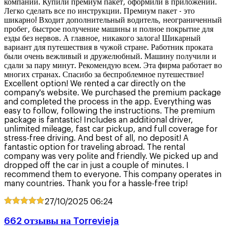
компании. Купили премиум пакет, оформили в приложении.
Легко сделать все по инструкции. Премиум пакет - это
шикарно! Входит дополнительный водитель, неограниченный
пробег, быстрое получение машины и полное покрытие для
езды без нервов. А главное, никакого залога! Шикарный
вариант для путешествия в чужой стране. Работник проката
были очень вежливый и дружелюбный. Машину получили и
сдали за пару минут. Рекомендую всем. Эта фирма работает во
многих странах. Спасибо за беспроблемное путешествие!
Excellent option! We rented a car directly on the
company's website. We purchased the premium package
and completed the process in the app. Everything was
easy to follow, following the instructions. The premium
package is fantastic! Includes an additional driver,
unlimited mileage, fast car pickup, and full coverage for
stress-free driving. And best of all, no deposit! A
fantastic option for traveling abroad. The rental
company was very polite and friendly. We picked up and
dropped off the car in just a couple of minutes. I
recommend them to everyone. This company operates in
many countries. Thank you for a hassle-free trip!
27/10/2025
06:24
662 oтзывы на Torrevieja