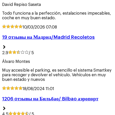
David Repiso Saseta
Todo funciona a la perfección, estalaciones impecables,
coche en muy buen estado.
10/03/2026
07:08
19 oтзывы на Мадрид/Madrid Recoletos
2.9
/ 5
Álvaro Montes
Muy accesible el parking, es sencillo el sistema Smartkey
para recoger y devolver el vehículo. Vehículos en muy
buen estado y nuevos
18/08/2024
11:01
1206 oтзывы на Бильбао/ Bilbao аэропорт
4.5
/ 5