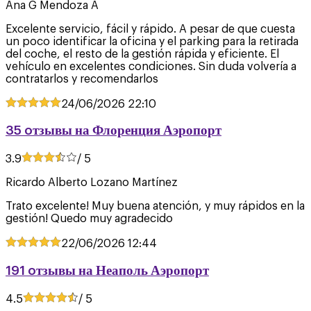
Ana G Mendoza A
Excelente servicio, fácil y rápido. A pesar de que cuesta
un poco identificar la oficina y el parking para la retirada
del coche, el resto de la gestión rápida y eficiente. El
vehículo en excelentes condiciones. Sin duda volvería a
contratarlos y recomendarlos
24/06/2026
22:10
35 oтзывы на Флоренция Аэропорт
3.9
/ 5
Ricardo Alberto Lozano Martínez
Trato excelente! Muy buena atención, y muy rápidos en la
gestión! Quedo muy agradecido
22/06/2026
12:44
191 oтзывы на Неаполь Аэропорт
4.5
/ 5