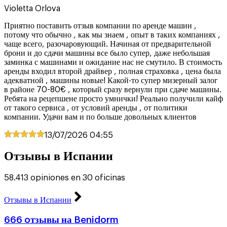
Violetta Orlova
Приятно поставить отзыв компании по аренде машин ,
потому что обычно , как мы знаем , опыт в таких компаниях ,
чаще всего, разочаровующий. Начиная от предварительной
брони и до сдачи машины все было супер, даже небольшая
заминка с машинами и ожидание нас не смутило. В стоимость
аренды входил второй драйвер , полная страховка , цена была
адекватной , машины новые! Какой-то супер мизерный залог
в районе 70-80€ , который сразу вернули при сдаче машины.
Ребята на рецепшене просто умнички! Реально получили кайф
от такого сервиса , от условий аренды , от политики
компании. Удачи вам и по больше довольных клиентов
13/07/2026
04:55
Отзывы в Испании
58.413 opiniones en 30 oficinas
Отзывы в Испании
666 oтзывы на Benidorm