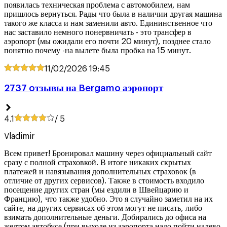
появилась техническая проблема с автомобилем, нам
пришлось вернуться. Рады что была в наличии другая машина
такого же класса и нам заменили авто. Едининственное что
нас заставило немного понервничать - это трансфер в
аэропорт (мы ожидали его почти 20 минут), позднее стало
понятно почему -на вылете была пробка на 15 минут.
11/02/2026
19:45
2737 oтзывы на Bergamo аэропорт
4.1
/ 5
Vladimir
Всем привет! Бронировал машину через официальный сайт
сразу с полной страховкой. В итоге никаких скрытых
платежей и навязывания дополнительных страховок (в
отличие от других сервисов). Также в стоимость входило
посещение других стран (мы ездили в Швейцарию и
Францию), что также удобно. Это я случайно заметил на их
сайте, на других сервисах об этом могут не писать, либо
взимать дополнительные деньги. Добирались до офиса на
желтом автобусе (при выходе из аэропорта надо пойти налево