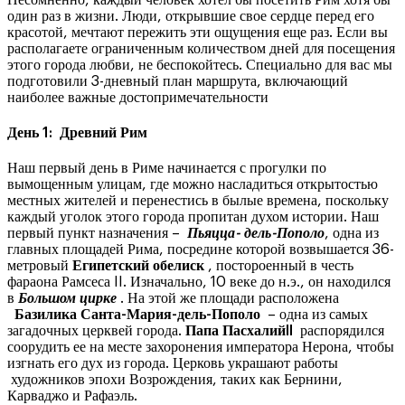
один раз в жизни. Люди, открывшие свое сердце перед его
красотой, мечтают пережить эти ощущения еще раз. Если вы
располагаете ограниченным количеством дней для посещения
этого города любви, не беспокойтесь. Специально для вас мы
подготовили 3-дневный план маршрута, включающий
наиболее важные достопримечательности
День 1: Древний Рим
Наш первый день в Риме начинается с прогулки по
вымощенным улицам, где можно насладиться открытостью
местных жителей и перенестись в былые времена, поскольку
каждый уголок этого города пропитан духом истории. Наш
первый пункт назначения –
Пьяцца- дель-Пополо
, одна из
главных площадей Рима, посредине которой возвышается 36-
метровый
Египетский обелиск
, постороенный в честь
фараона Рамсеса II. Изначально, 10 веке до н.э., он находился
в
Большом цирке
. На этой же площади расположена
Базилика Санта-Мария-дель-Пополо
– одна из самых
загадочных церквей города.
Папа ПасхалийII
распорядился
соорудить ее на месте захоронения императора Нерона, чтобы
изгнать его дух из города. Церковь украшают работы
художников эпохи Возрождения, таких как Бернини,
Карваджо и Рафаэль.