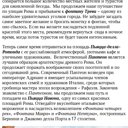
собирается большое количество местных жителей и туристов
для оживленной беседы. Мы продолжаем наше путешествие
по улицам Рима и прибываем к
фонтану Треви
– одному из
наиболее удивительных уголков города. Не забудьте загадать
самое заветное желание и бросить монетку в фонтан, чтобы
оно сбылось. Если вы желаете насладиться подлинной
красотой этого места, рекомендуем вернуться сюда в ночное
время, когда поток туристов не будет таким интенсивным.
Теперь самое время отправиться на площадь
Пьяцца-делла-
Ротонда
с ее расслабляющей атмосферой, уютными кафе и
уличными художниками. Величественный
Пантеон
является
лучшим образцом архитектуры древнего Рима. Он
продолжает поражать воображение своих посетителей и по
сегодняшний день. Современный Пантеон возведен при
императоре Адриане и вмещает усыпальницы членов
королевских семей и художников Италии, среди которых
гробница мастера эпохи возрождения – Рафаэля. Закончив
знакомство с
Пантеоном,
мы продолжаем наш путь и
попадаем на
Пьяцца Навона,
одну из самых красивых
площадей Рима. Отведайте вкуснейшее итальянское
мороженое и насладитесь великолепием «
Фонтана четырех
рек
», «
Фонтана Мавра
» и «
Фонтана Нептуна
», построенных
Бернини и Джакомо делла Порта в 17 столетии.