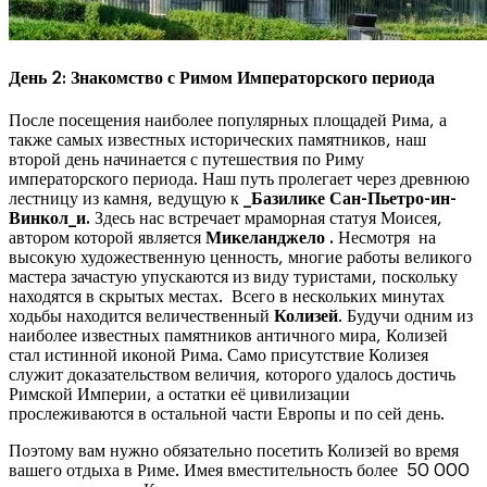
День 2: Знакомство с Римом Императорского периода
После посещения наиболее популярных площадей Рима, а
также самых известных исторических памятников, наш
второй день начинается с путешествия по Риму
императорского периода. Наш путь пролегает через древнюю
лестницу из камня, ведущую к
_Базилике Сан-Пьетро-ин-
Винкол_и.
Здесь нас встречает мраморная статуя Моисея,
автором которой является
Микеланджело .
Несмотря на
высокую художественную ценность, многие работы великого
мастера зачастую упускаются из виду туристами, поскольку
находятся в скрытых местах. Всего в нескольких минутах
ходьбы находится величественный
Колизей
. Будучи одним из
наиболее известных памятников античного мира, Колизей
стал истинной иконой Рима. Само присутствие Колизея
служит доказательством величия, которого удалось достичь
Римской Империи, а остатки её цивилизации
прослеживаются в остальной части Европы и по сей день.
Поэтому вам нужно обязательно посетить Колизей во время
вашего отдыха в Риме. Имея вместительность более 50 000