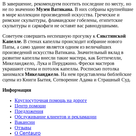
В завершение, рекомендуем посетить последние по месту, но
не по значению
Музеи Ватикана.
В них собраны крупнейшие
в мире коллекции произведений искусства. Греческие и
римские скульптуры, фламандские гобелены, египетские
скульптуры и саркофаги не оставят вас равнодушными.
Советуем совершить неспешную прогулку к
Сикстинской
Капелле.
В стенах капеллы происходит избрание нового
Папы, а само здание является одним из величайших
произведений искусства Ватикана. Значительный вклад в
развитие капеллы внесли такие мастера, как Боттичелли,
Микеланджело, Лука и Перуджино. Фрески мастеров
украшают стены и потолок капеллы. Росписью потолка
занимался
Микеланджело
. На нем представлены библейские
сцены из Книги Бытия, Сотворение Адама и Страшный Суд.
Информация
Круглосуточная помощь на дороге
Центр помощи
Предложения
Обслуживание клиентов и рекламации
Вакансии
Отзывы
О Centauro