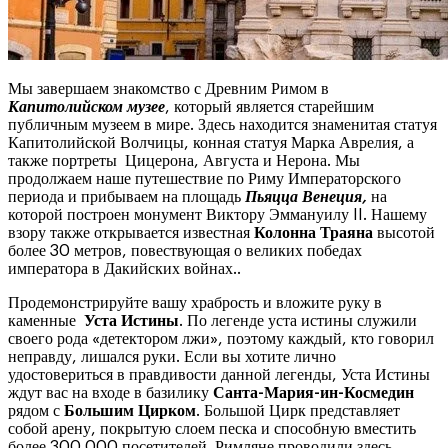
Мы завершаем знакомство с Древним Римом в
Капитолийском музее
, который является старейшим
публичным музеем в мире. Здесь находится знаменитая статуя
Капитолийской Волчицы, конная статуя Марка Аврелия, а
также портреты Цицерона, Августа и Нерона. Мы
продолжаем наше путешествие по Риму Императорского
периода и прибываем на площадь
Пьяцца Венеция,
на
которой построен монумент Виктору Эммануилу II. Нашему
взору также открывается известная
Колонна Траяна
высотой
более 30 метров, повествующая о великих победах
императора в Дакийских войнах..
Продемонстрируйте вашу храбрость и вложите руку в
каменные
Уста Истины
. По легенде уста истины служили
своего рода «детектором лжи», поэтому каждый, кто говорил
неправду, лишался руки. Если вы хотите лично
удостовериться в правдивости данной легенды, Уста Истины
ждут вас на входе в базилику
Санта-Мария-ин-Космедин
рядом с
Большим Цирком
. Большой Цирк представляет
собой арену, покрытую слоем песка и способную вместить
более 300 000 посетителей. Римляне проводили здесь