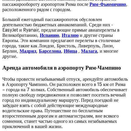
пассажирообороту аэропортом Рима после
Рим-Фьюмичино
,
расположенного рядом с городом.
Большой ежегодный пассажиропоток обусловлен
деятельностью бюджетных авиакомпаний. Среди них -
EasyJet и Ryanair, предлагающие прямые авиаперелеты в
Великобританию,
Испанию
,
Италию
и другие страны
Европы. Эти компании предлагают перелеты в столичные
города, такие как Лондон, Бристоль, Ливерпуль, Лион,
Берлин,
Мадрид
,
Барселона
,
Ибица
,
Малага
,
и многие
другие.
Аренда автомобиля в аэропорту Рим-Чампино
Чтобы провести незабываемый отпуск, арендуйте автомобиль
в Аэропорту Чампино. Он расположен всего в 15 км от Рима
– города на 7 холмах. Собственный автомобиль обеспечивает
полную свободу передвижения и позволяет посетить вечный
город по индивидуальному маршруту. Перед поездкой не
забудьте взять с собой действующие международные
водительские права. Путешествие по бесплатным
второстепенным дорогам и автомагистралям, вне всякого
сомнения, станет частью одного из самых незабываемых
приключений в вашей жизни.