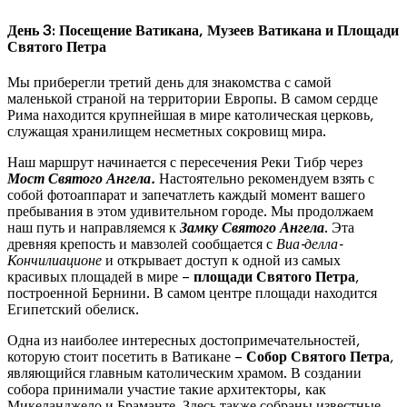
День 3: Посещение Ватикана, Музеев Ватикана и Площади
Святого Петра
Мы приберегли третий день для знакомства с самой
маленькой страной на территории Европы. В самом сердце
Рима находится крупнейшая в мире католическая церковь,
служащая хранилищем несметных сокровищ мира.
Наш маршрут начинается с пересечения Реки Тибр через
Мост Святого Ангела.
Настоятельно рекомендуем взять с
собой фотоаппарат и запечатлеть каждый момент вашего
пребывания в этом удивительном городе. Мы продолжаем
наш путь и направляемся к
Замку Святого Ангела
. Эта
древняя крепость и мавзолей сообщается с
Виа-делла-
Кончилиационе
и открывает доступ к одной из самых
красивых площадей в мире –
площади Святого Петра
,
построенной Бернини. В самом центре площади находится
Египетский обелиск.
Одна из наиболее интересных достопримечательностей,
которую стоит посетить в Ватикане –
Собор Святого Петра
,
являющийся главным католическим храмом. В создании
собора принимали участие такие архитекторы, как
Микеланджело и Браманте. Здесь также собраны известные