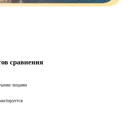
тов сравнения
етьими лицами
рантируется