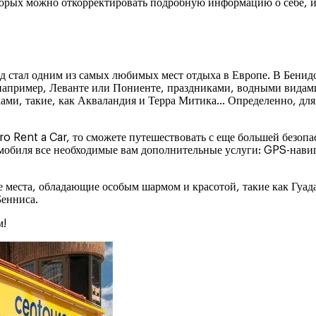
торых можно откорректировать подробную информацию о себе, из
од стал одним из самых любимых мест отдыха в Европе. В Бенид
например, Леванте или Пониенте, праздниками, водными видам
ами, такие, как Акваландия и Терра Митика… Определенно, для 
o Rent a Car, то сможете путешествовать с еще большей безоп
томобиля все необходимые вам дополнительные услуги: GPS-нави
 места, обладающие особым шармом и красотой, такие как Гуад
Бенниса.
м!