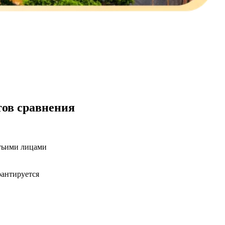
тов сравнения
етьими лицами
рантируется