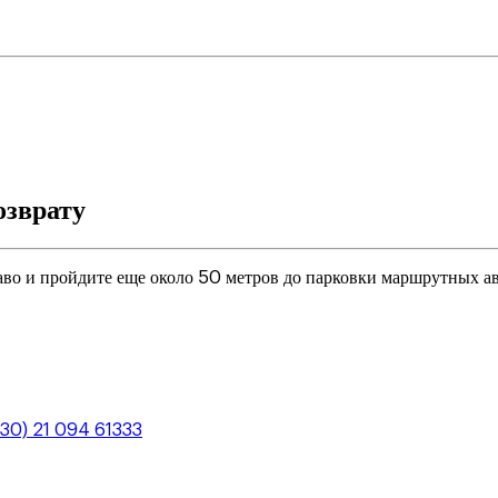
озврату
аво и пройдите еще около 50 метров до парковки маршрутных а
+30) 21 094 61333