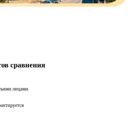
тов сравнения
етьими лицами
рантируется