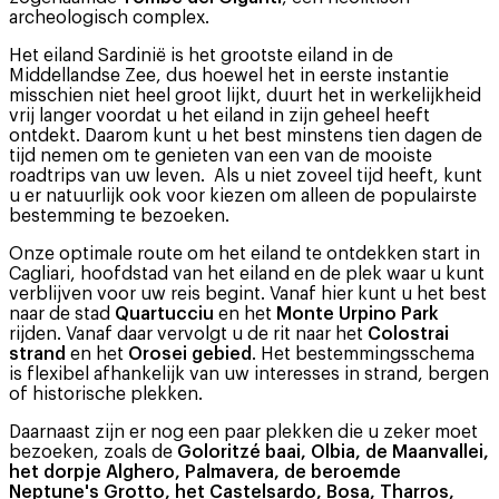
archeologisch complex.
Het eiland Sardinië is het grootste eiland in de
Middellandse Zee, dus hoewel het in eerste instantie
misschien niet heel groot lijkt, duurt het in werkelijkheid
vrij langer voordat u het eiland in zijn geheel heeft
ontdekt. Daarom kunt u het best minstens tien dagen de
tijd nemen om te genieten van een van de mooiste
roadtrips van uw leven. Als u niet zoveel tijd heeft, kunt
u er natuurlijk ook voor kiezen om alleen de populairste
bestemming te bezoeken.
Onze optimale route om het eiland te ontdekken start in
Cagliari, hoofdstad van het eiland en de plek waar u kunt
verblijven voor uw reis begint. Vanaf hier kunt u het best
naar de stad
Quartucciu
en het
Monte Urpino Park
rijden. Vanaf daar vervolgt u de rit naar het
Colostrai
strand
en het
Orosei gebied
. Het bestemmingsschema
is flexibel afhankelijk van uw interesses in strand, bergen
of historische plekken.
Daarnaast zijn er nog een paar plekken die u zeker moet
bezoeken, zoals de
Goloritzé baai, Olbia, de Maanvallei,
het dorpje Alghero, Palmavera, de beroemde
Neptune's Grotto, het Castelsardo, Bosa, Tharros,