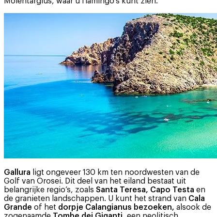
Molentargius, waar u flamingo’s kunt zien.
Gallura
ligt ongeveer 130 km ten noordwesten van de
Golf van Orosei. Dit deel van het eiland bestaat uit
belangrijke regio’s, zoals
Santa Teresa, Capo Testa
en
de granieten landschappen. U kunt het strand van
Cala
Grande
of het
dorpje Calangianus bezoeken,
alsook de
zogenaamde
Tombe dei Giganti
, een neolitisch