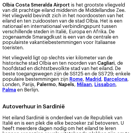
Olbia Costa Smeralda Airport
is het grootste vliegveld
van dit prachtige eiland middenin de Middellandse Zee.
Het vliegveld bevindt zich in het noordoosten van het
eiland en ten zuidoosten van de stad Olbia. Het is een
nationaal en internationaal verbindingspunt tussen
verschillende steden in Italië, Europa en Afrika. De
zogenaamde Smaragdkust is een van de centrale en
populairste vakantiebestemmingen voor Italiaanse
toeristen.
Het vliegveld ligt op slechts vier kilometer van de
historische stad Olbia en ten noorden van
Cagliari
, de
hoofdstad en dichtstbevolkte stad van het eiland. De
beste toegangswegen zijn de SS125 en de SS729; enkele
populaire bestemmingen zijn
Rome
,
Madrid
,
Barcelona
, ​​
Londen, Parijs,
Palermo
,
Napels
,
Milaan
,
Lissabon
,
Palma
en Berlijn.
Autoverhuur in Sardinië
Het eiland Sardinië is onderdeel van de Republiek van
Italië en is een plek die elke bezoeker zal betoveren. U
heeft meerdere dagen nodig om het eiland te leren