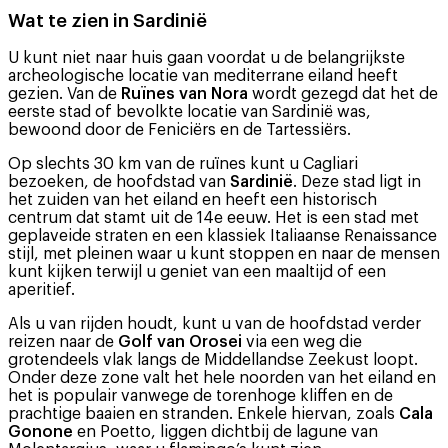
Wat te zien in Sardinië
U kunt niet naar huis gaan voordat u de belangrijkste
archeologische locatie van mediterrane eiland heeft
gezien. Van de
Ruïnes van Nora
wordt gezegd dat het de
eerste stad of bevolkte locatie van Sardinië was,
bewoond door de Feniciërs en de Tartessiërs.
Op slechts 30 km van de ruïnes kunt u Cagliari
bezoeken, de hoofdstad van
Sardinië
. Deze stad ligt in
het zuiden van het eiland en heeft een historisch
centrum dat stamt uit de 14e eeuw. Het is een stad met
geplaveide straten en een klassiek Italiaanse Renaissance
stijl, met pleinen waar u kunt stoppen en naar de mensen
kunt kijken terwijl u geniet van een maaltijd of een
aperitief.
Als u van rijden houdt, kunt u van de hoofdstad verder
reizen naar de
Golf van Orosei
via een weg die
grotendeels vlak langs de Middellandse Zeekust loopt.
Onder deze zone valt het hele noorden van het eiland en
het is populair vanwege de torenhoge kliffen en de
prachtige baaien en stranden. Enkele hiervan, zoals
Cala
Gonone
en Poetto, liggen dichtbij de lagune van