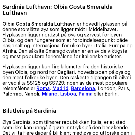
Sardinia Lufthavn:
Olbia Costa Smeralda
Lufthavn
Olbia Costa Smeralda Lufthavn
er hovedflyplassen på
denne storslåtte øya som ligger midt i Middelhavet.
Flyplassen ligger nordøst på øya og sørvest for byen
Olbia, og den fungerer som et forbindelsespunkt både
nasjonalt og internasjonal for ulike byer i Italia, Europa og
Afrika. Den såkalte Smaragdkysten er en av de viktigste
og mest populære feriemålene for italienske turister.
Flyplassen ligger kun fire kilometer fra den historiske
byen Olbia, og nord for
Cagliari
, hovedstaden på øya og
den mest folkerike byen. Den raskeste tilgangen til bilvei
er ved å ta SS125 og SS729; noen av de mest populære
reisemålene er
Roma
,
Madrid
,
Barcelona
, ​​London, Paris,
Palermo
,
Napoli
,
Milano
,
Lisboa
,
Palma
eller Berlin.
Bilutleie på Sardinia
Øya Sardinia, som tilhører republikken Italia, er et sted
som ikke kan unngå å gjøre inntrykk på den besøkende.
Det vil ta flere dager å bli kjent med øya og utforske den i