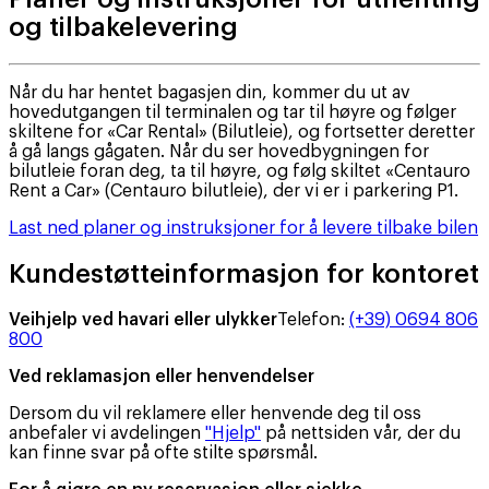
og tilbakelevering
Når du har hentet bagasjen din, kommer du ut av
hovedutgangen til terminalen og tar til høyre og følger
skiltene for «Car Rental» (Bilutleie), og fortsetter deretter
å gå langs gågaten. Når du ser hovedbygningen for
bilutleie foran deg, ta til høyre, og følg skiltet «Centauro
Rent a Car» (Centauro bilutleie), der vi er i parkering P1.
Last ned planer og instruksjoner for å levere tilbake bilen
Kundestøtteinformasjon for kontoret
Veihjelp ved havari eller ulykker
Telefon
:
(+39) 0694 806
800
Ved reklamasjon eller henvendelser
Dersom du vil reklamere eller henvende deg til oss
anbefaler vi avdelingen
"Hjelp"
på nettsiden vår, der du
kan finne svar på ofte stilte spørsmål.