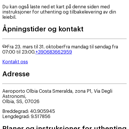
Du kan også laste ned et kart på denne siden med
instruksjoner for uthenting og tilbakelevering av din
leiebil.
Åpningstider og kontakt
Fra 23. mars til 31. oktober
Fra mandag til søndag fra
07:00 til 23:00.
+390683662959
Kontakt oss
Adresse
Aeroporto Olbia Costa Smeralda, zona P1, Via Degli
Astronomi,
Olbia
,
SS
,
07026
Breddegrad
:
40.905945
Lengdegrad
:
9.517856
Planer og instruksjoner for uthenting