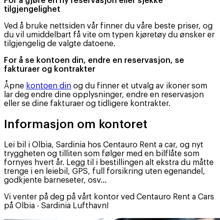
For å gjøre en ny reservasjon eller sjekke
tilgjengelighet
Ved å bruke nettsiden vår finner du våre beste priser, og
du vil umiddelbart få vite om typen kjøretøy du ønsker er
tilgjengelig de valgte datoene.
For å se kontoen din, endre en reservasjon, se
fakturaer og kontrakter
Åpne
kontoen din
og du finner et utvalg av ikoner som
lar deg endre dine opplysninger, endre en reservasjon
eller se dine fakturaer og tidligere kontrakter.
Informasjon om kontoret
Lei bil i Olbia, Sardinia hos Centauro Rent a car, og nyt
tryggheten og tilliten som følger med en bilflåte som
fornyes hvert år. Legg til i bestillingen alt ekstra du måtte
trenge i en leiebil, GPS, full forsikring uten egenandel,
godkjente barneseter, osv...
Vi venter på deg på vårt kontor ved Centauro Rent a Cars
på Olbia - Sardinia Lufthavn!