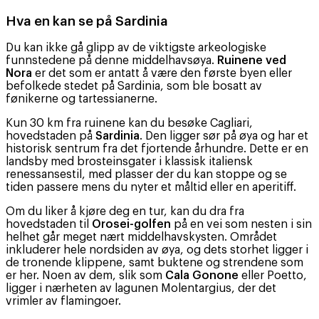
Hva en kan se på Sardinia
Du kan ikke gå glipp av de viktigste arkeologiske
funnstedene på denne middelhavsøya.
Ruinene ved
Nora
er det som er antatt å være den første byen eller
befolkede stedet på Sardinia, som ble bosatt av
fønikerne og tartessianerne.
Kun 30 km fra ruinene kan du besøke Cagliari,
hovedstaden på
Sardinia
. Den ligger sør på øya og har et
historisk sentrum fra det fjortende århundre. Dette er en
landsby med brosteinsgater i klassisk italiensk
renessansestil, med plasser der du kan stoppe og se
tiden passere mens du nyter et måltid eller en aperitiff.
Om du liker å kjøre deg en tur, kan du dra fra
hovedstaden til
Orosei-golfen
på en vei som nesten i sin
helhet går meget nært middelhavskysten. Området
inkluderer hele nordsiden av øya, og dets storhet ligger i
de tronende klippene, samt buktene og strendene som
er her. Noen av dem, slik som
Cala Gonone
eller Poetto,
ligger i nærheten av lagunen Molentargius, der det
vrimler av flamingoer.