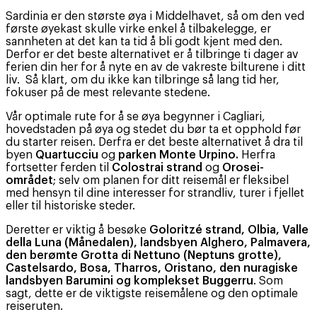
Sardinia er den største øya i Middelhavet, så om den ved
første øyekast skulle virke enkel å tilbakelegge, er
sannheten at det kan ta tid å bli godt kjent med den.
Derfor er det beste alternativet er å tilbringe ti dager av
ferien din her for å nyte en av de vakreste bilturene i ditt
liv. Så klart, om du ikke kan tilbringe så lang tid her,
fokuser på de mest relevante stedene.
Vår optimale rute for å se øya begynner i Cagliari,
hovedstaden på øya og stedet du bør ta et opphold før
du starter reisen. Derfra er det beste alternativet å dra til
byen
Quartucciu
og
parken Monte Urpino.
Herfra
fortsetter ferden til
Colostrai strand
og
Orosei-
området
; selv om planen for ditt reisemål er fleksibel
med hensyn til dine interesser for strandliv, turer i fjellet
eller til historiske steder.
Deretter er viktig å besøke
Goloritzé strand, Olbia, Valle
della Luna (Månedalen), landsbyen Alghero, Palmavera,
den berømte Grotta di Nettuno (Neptuns grotte),
Castelsardo, Bosa, Tharros, Oristano, den nuragiske
landsbyen Barumini og komplekset Buggerru
. Som
sagt, dette er de viktigste reisemålene og den optimale
reiseruten.