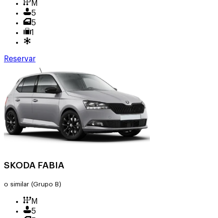
M
5
5
1
Reservar
SKODA FABIA
o similar
(Grupo B)
M
5