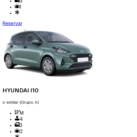
3
1
Reservar
HYUNDAI I10
o similar
(Grupo A)
M
4
3
2