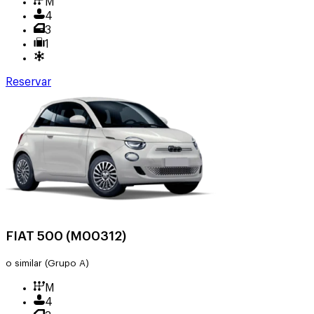
M
4
3
1
Reservar
FIAT 500 (M00312)
o similar
(Grupo A)
M
4