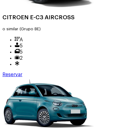
CITROEN E-C3 AIRCROSS
o similar
(Grupo BE)
A
5
5
2
Reservar