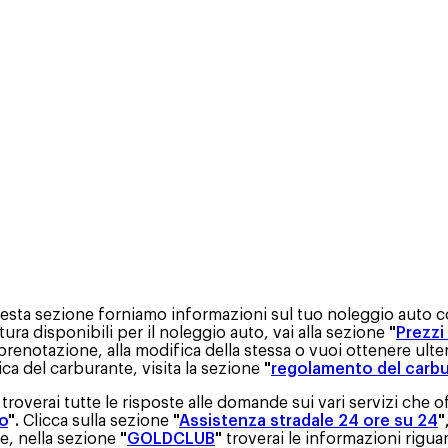
esta sezione forniamo informazioni sul tuo noleggio auto c
rtura disponibili per il noleggio auto, vai alla sezione
"
Prezzi
 prenotazione, alla modifica della stessa o vuoi ottenere ulter
itica del carburante, visita la sezione
"
regolamento del carb
i troverai tutte le risposte alle domande sui vari servizi che o
to
".
Clicca sulla sezione
"
Assistenza stradale 24 ore su 24
"
ne, nella sezione
"
GOLDCLUB
"
troverai le informazioni riguar