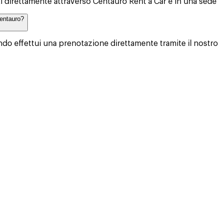
 direttamente attraverso Centauro Rent a Car e in una sede u
Centauro?
do effettui una prenotazione direttamente tramite il nostro