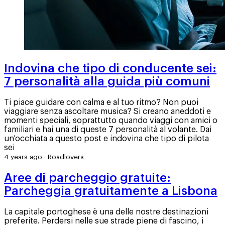
Indovina che tipo di conducente sei:
7 personalità alla guida più comuni
Ti piace guidare con calma e al tuo ritmo? Non puoi
viaggiare senza ascoltare musica? Si creano aneddoti e
momenti speciali, soprattutto quando viaggi con amici o
familiari e hai una di queste 7 personalità al volante. Dai
un'occhiata a questo post e indovina che tipo di pilota
sei
4 years ago
·
Roadlovers
Aree di parcheggio gratuite:
Parcheggia gratuitamente a Lisbona
La capitale portoghese è una delle nostre destinazioni
preferite. Perdersi nelle sue strade piene di fascino, i