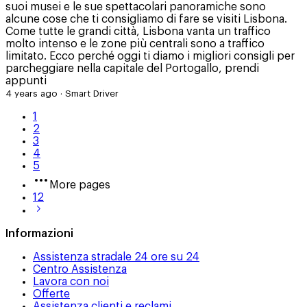
suoi musei e le sue spettacolari panoramiche sono
alcune cose che ti consigliamo di fare se visiti Lisbona.
Come tutte le grandi città, Lisbona vanta un traffico
molto intenso e le zone più centrali sono a traffico
limitato. Ecco perché oggi ti diamo i migliori consigli per
parcheggiare nella capitale del Portogallo, prendi
appunti
4 years ago
·
Smart Driver
1
2
3
4
5
More pages
12
Informazioni
Assistenza stradale 24 ore su 24
Centro Assistenza
Lavora con noi
Offerte
Assistenza clienti e reclami