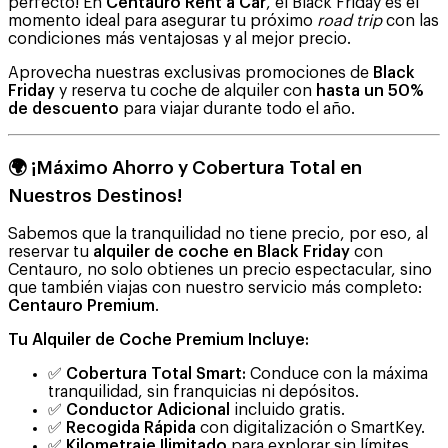
perfecto! En
Centauro Rent a Car
, el Black Friday es el
momento ideal para asegurar tu próximo
road trip
con las
condiciones más ventajosas y al mejor precio.
Aprovecha nuestras exclusivas promociones de
Black
Friday
y reserva tu coche de alquiler con
hasta un 50%
de descuento
para viajar durante todo el año.
🌍 ¡Máximo Ahorro y Cobertura Total en
Nuestros Destinos!
Sabemos que la tranquilidad no tiene precio, por eso, al
reservar tu
alquiler de coche en Black Friday
con
Centauro, no solo obtienes un precio espectacular, sino
que también viajas con nuestro servicio más completo:
Centauro Premium
.
Tu Alquiler de Coche Premium Incluye:
✅
Cobertura Total Smart:
Conduce con la máxima
tranquilidad, sin franquicias ni depósitos.
✅
Conductor Adicional
incluido gratis.
✅
Recogida Rápida
con digitalización o SmartKey.
✅
Kilometraje Ilimitado
para explorar sin límites.