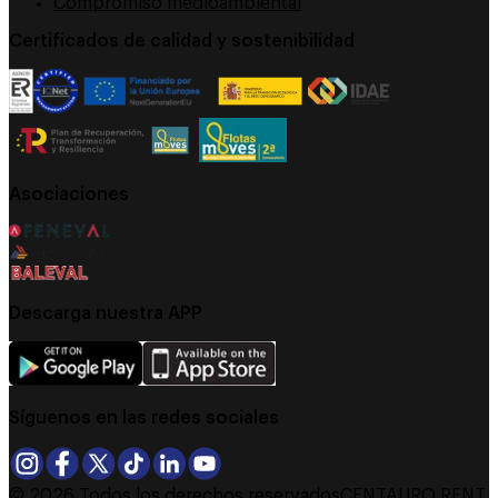
Compromiso medioambiental
Certificados de calidad y sostenibilidad
Asociaciones
Descarga nuestra APP
Síguenos en las redes sociales
©
2026
Todos los derechos reservados
CENTAURO RENT