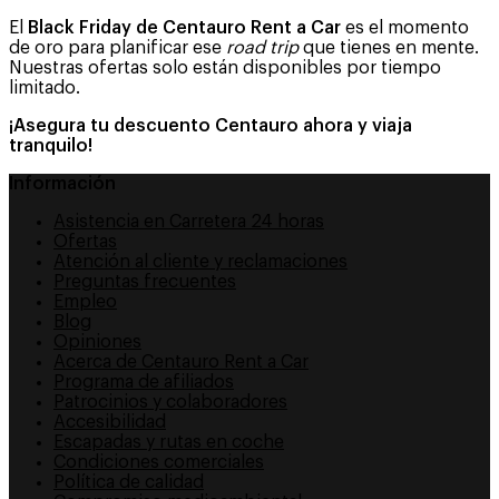
El
Black Friday de Centauro Rent a Car
es el momento
de oro para planificar ese
road trip
que tienes en mente.
Nuestras ofertas solo están disponibles por tiempo
limitado.
¡Asegura tu descuento Centauro ahora y viaja
tranquilo!
Información
Asistencia en Carretera 24 horas
Ofertas
Atención al cliente y reclamaciones
Preguntas frecuentes
Empleo
Blog
Opiniones
Acerca de Centauro Rent a Car
Programa de afiliados
Patrocinios y colaboradores
Accesibilidad
Escapadas y rutas en coche
Condiciones comerciales
Política de calidad