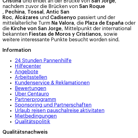
Cristina
und endet an der Brücke von
San Jorge
,
nachdem zuvor die Brücken von
San Roque
,
Pechina
,
Tossal
,
Antic San
Roc
,
Alcázares
und
Cadisenyo
passiert und der
mittelalterliche Turm
Na Valora
, die
Plaza de España
oder
die
Kirche von San Jorge
, Mittelpunkt der international
bekannten
Fiestas de Moros y Cristianos
, sowie
weitere interessante Punkte besucht worden sind.
Information
24 Stunden Pannenhilfe
Hilfecenter
Angebote
Arbeitsstellen
Kundenservice & Reklamationen
Bewertungen
Über Centauro
Partnerprogramm
Sponsoring und Partnerschaften
Urlaub reisen pauschalreise aktivitaten
Mietbedingungen
Qualitätspolitik
Qualitätsnachweis