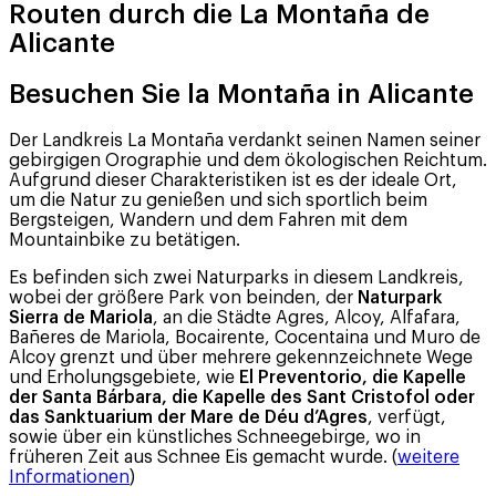
Routen durch die La Montaña de
Alicante
Besuchen Sie la Montaña in Alicante
Der Landkreis La Montaña verdankt seinen Namen seiner
gebirgigen Orographie und dem ökologischen Reichtum.
Aufgrund dieser Charakteristiken ist es der ideale Ort,
um die Natur zu genießen und sich sportlich beim
Bergsteigen, Wandern und dem Fahren mit dem
Mountainbike zu betätigen.
Es befinden sich zwei Naturparks in diesem Landkreis,
wobei der größere Park von beinden, der
Naturpark
Sierra de Mariola
, an die Städte Agres, Alcoy, Alfafara,
Bañeres de Mariola, Bocairente, Cocentaina und Muro de
Alcoy grenzt und über mehrere gekennzeichnete Wege
und Erholungsgebiete, wie
El Preventorio, die Kapelle
der Santa Bárbara, die Kapelle des Sant Cristofol oder
das Sanktuarium der Mare de Déu d’Agres
, verfügt,
sowie über ein künstliches Schneegebirge, wo in
früheren Zeit aus Schnee Eis gemacht wurde. (
weitere
Informationen
)