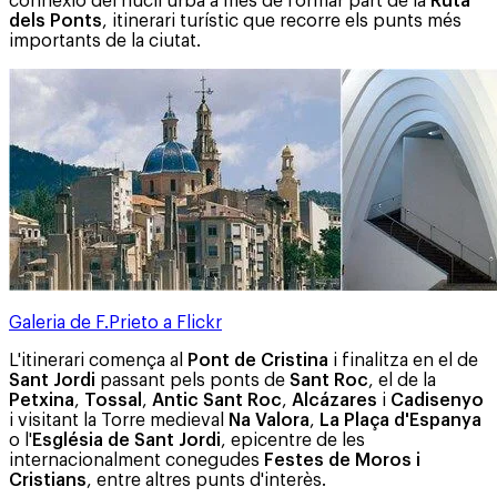
connexió del nucli urbà a més de formar part de la
Ruta
dels Ponts
, itinerari turístic que recorre els punts més
importants de la ciutat.
Galeria de F.Prieto a Flickr
L'itinerari comença al
Pont de Cristina
i finalitza en el de
Sant Jordi
passant pels ponts de
Sant Roc
, el de la
Petxina
,
Tossal
,
Antic Sant Roc
,
Alcázares
i
Cadisenyo
i visitant la Torre medieval
Na Valora
,
La Plaça d'Espanya
o l'
Església de Sant Jordi
, epicentre de les
internacionalment conegudes
Festes de Moros i
Cristians
, entre altres punts d'interès.