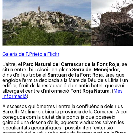
Galeria de F.Prieto a Flickr
L'altre, el
Parc Natural del Carrascar de la Font Roja
, se
situa entre Ibi i Alcoi i en plena
Serra del Menejador
,
dins d'ell es troba el
Santuari de la Font Roja
, àrea que
engloba l'ermita dedicada a la Mare de Déu dels Lliris i un
edifici, fruit de la restauració d'un antic hotel, que avui
alberga el centre d'informació
Font Roja Natura
. (
Més
informació
)
A escassos quilòmetres i entre la confluència dels rius
Barxell i Molinar s'ubica la província de la Comarca, Alcoi,
coneguda com la ciutat dels ponts ja que posseeix
gairebé una desena d'ells, aquests viaductes salven les
peculiaritats geogràfiques i possibiliten l'extensió i