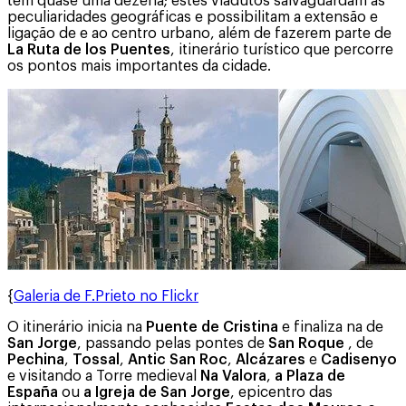
tem quase uma dezena; estes viadutos salvaguardam as
peculiaridades geográficas e possibilitam a extensão e
ligação de e ao centro urbano, além de fazerem parte de
La Ruta de los Puentes
, itinerário turístico que percorre
os pontos mais importantes da cidade.
{
Galeria de F.Prieto no Flickr
O itinerário inicia na
Puente de Cristina
e finaliza na de
San Jorge
, passando pelas pontes de
San Roque
, de
Pechina
,
Tossal
,
Antic San Roc
,
Alcázares
e
Cadisenyo
e visitando a Torre medieval
Na Valora
,
a Plaza de
España
ou
a Igreja de San Jorge
, epicentro das