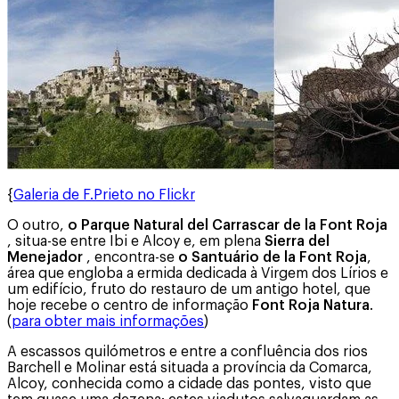
{
Galeria de F.Prieto no Flickr
O outro,
o Parque Natural del Carrascar de la Font Roja
, situa-se entre Ibi e Alcoy e, em plena
Sierra del
Menejador
, encontra-se
o Santuário de la Font Roja
,
área que engloba a ermida dedicada à Virgem dos Lírios e
um edifício, fruto do restauro de um antigo hotel, que
hoje recebe o centro de informação
Font Roja Natura
.
(
para obter mais informações
)
A escassos quilómetros e entre a confluência dos rios
Barchell e Molinar está situada a província da Comarca,
Alcoy, conhecida como a cidade das pontes, visto que