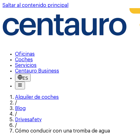
Saltar al contenido principal
Oficinas
Coches
Servicios
Centauro Business
ES
Alquiler de coches
/
Blog
/
Drivesafety
/
Cómo conducir con una tromba de agua