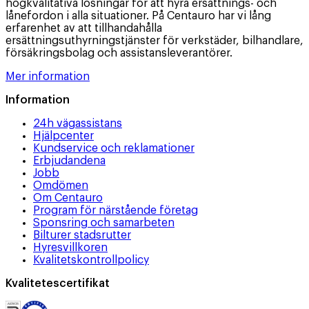
högkvalitativa lösningar för att hyra ersättnings- och
lånefordon i alla situationer. På Centauro har vi lång
erfarenhet av att tillhandahålla
ersättningsuthyrningstjänster för verkstäder, bilhandlare,
försäkringsbolag och assistansleverantörer.
Mer information
Information
24h vägassistans
Hjälpcenter
Kundservice och reklamationer
Erbjudandena
Jobb
Omdömen
Om Centauro
Program för närstående företag
Sponsring och samarbeten
Bilturer stadsrutter
Hyresvillkoren
Kvalitetskontrollpolicy
Kvalitetescertifikat