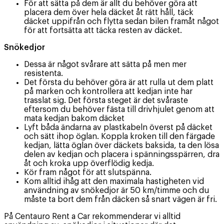
För att sätta på dem är allt du behöver göra att
placera dem över hela däcket åt rätt håll, täck
däcket uppifrån och flytta sedan bilen framåt något
för att fortsätta att täcka resten av däcket.
Snökedjor
Dessa är något svårare att sätta på men mer
resistenta.
Det första du behöver göra är att rulla ut dem platt
på marken och kontrollera att kedjan inte har
trasslat sig. Det första steget är det svåraste
eftersom du behöver fästa till drivhjulet genom att
mata kedjan bakom däcket
Lyft båda ändarna av plastkabeln överst på däcket
och sätt ihop öglan. Koppla kroken till den färgade
kedjan, lätta öglan över däckets baksida, ta den lösa
delen av kedjan och placera i spänningsspärren, dra
åt och kroka upp överflödig kedja.
Kör fram något för att slutspänna.
Kom alltid ihåg att den maximala hastigheten vid
användning av snökedjor är 50 km/timme och du
måste ta bort dem från däcken så snart vägen är fri.
På Centauro Rent a Car rekommenderar vi alltid