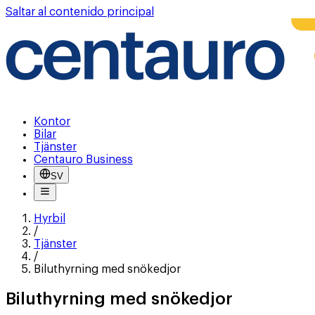
Saltar al contenido principal
Kontor
Bilar
Tjänster
Centauro Business
SV
Hyrbil
/
Tjänster
/
Biluthyrning med snökedjor
Biluthyrning med snökedjor