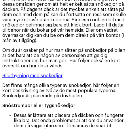
dessa områden genom att helt enkelt sätta snökedjor på
däcken. På dagens däck är det mycket enkelt att sätta på
dem och med dem på kan du fortsätta en resa som skulle
vara mycket svår utan kedjorna. Sinnesro och en bil med
snökedjor befinner sig bara ett klick bort. Lägg till detta
tillbehör när du bokar på vår hemsida. Eller om vädret
överraskar dig kan du be om dem direkt på vårt kontor (i
mån av tillgång).
Om du är osäker på hur man sätter på snökedjor på bilen
är det bara att be någon av personalen att ge dig
instruktioner om hur man gör. Här följer också en kort
översikt om hur de används:
Biluthyrning med snökedjor
Det finns många olika typer av snökedjor, här följer en
kort beskrivning av två av de mest populära typerna.
Snökedjor är placerade på drivhjulen.
Snöstrumpor eller tygsnökedjor
Dessa är lättare att placera på däcken och fungerar
lika bra. Det enda problemet är att om du använder
dem på vägar utan snö försämras de snabbt.