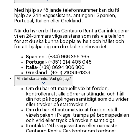
Med hjälp av följande telefonnummer kan du få
hjälp av 24h-vägassistans, antingen i Spanien,
Portugal, Italien eller Grekland .
När du hyr en bil hos Centauro Rent a Car inkluderar
vi en 24-timmars vägassistans som nås via telefon
för att du ska kunna koppla av helt och hållet och
för att hjälpa dig om du skulle behöva det.
Spanien
-
(+34) 966 365 365
Portugal
-
(+351) 214 405 045
Italia
-
(+39) 0694 806 800
Grekland
-
(+30) 2109461333
Min bil startar inte. Vad gör jag?
Om du har ett manuellt växlat fordon,
kontrollera att alla dörrar är stängda, och håll
din fot på kopplingen samtidigt som du vrider
eller trycker på startnyckeln.
Om du har ett automatväxlat fordon, ställ
växelspaken i P-läge, trampa på bromspedalen
och vrid eller tryck på nyckeln samtidigt.
Kontakta 24h-vägassistans eller närmaste
Centauro Rent a Car-kontor om fordonet