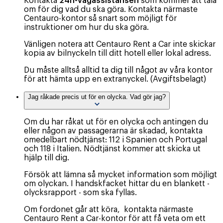
Kontakta
24h-vägassistansen
som kommer att tala
om för dig vad du ska göra. Kontakta närmaste
Centauro-kontor så snart som möjligt för
instruktioner om hur du ska göra.
Vänligen notera att Centauro Rent a Car inte skickar
kopia av bilnyckeln till ditt hotell eller lokal adress.
Du måste alltså alltid ta dig till något av våra kontor
för att hämta upp en extranyckel. (Avgiftsbelagt)
Jag råkade precis ut för en olycka. Vad gör jag?
Om du har råkat ut för en olycka och antingen du
eller någon av passagerarna är skadad, kontakta
omedelbart nödtjänst: 112 i Spanien och Portugal
och 118 i Italien. Nödtjänst kommer att skicka ut
hjälp till dig.
Försök att lämna så mycket information som möjligt
om olyckan. I handskfacket hittar du en blankett -
olycksrapport - som ska fyllas.
Om fordonet går att köra, kontakta närmaste
Centauro Rent a Car-kontor för att få veta om ett