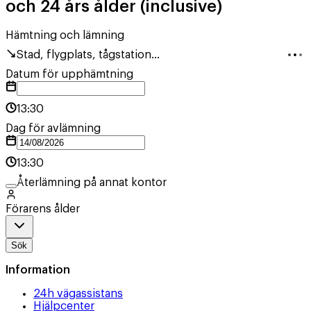
och 24 års ålder (inclusive)
Hämtning och lämning
Stad, flygplats, tågstation...
Datum för upphämtning
13:30
Dag för avlämning
13:30
Återlämning på annat kontor
Förarens ålder
Sök
Information
24h vägassistans
Hjälpcenter