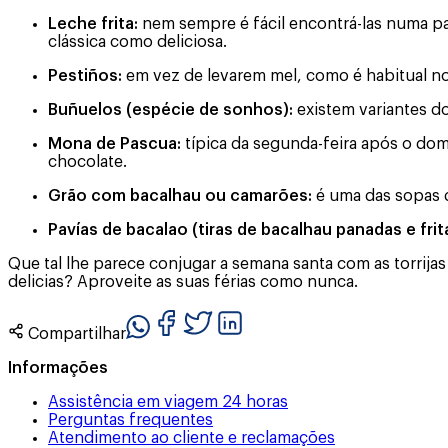
Leche frita:
nem sempre é fácil encontrá-las numa pa
clássica como deliciosa.
Pestiños:
em vez de levarem mel, como é habitual no 
Buñuelos (espécie de sonhos):
existem variantes do
Mona de Pascua:
típica da segunda-feira após o dom
chocolate.
Grão com bacalhau ou camarões:
é uma das sopas d
Pavías de bacalao (tiras de bacalhau panadas e frit
Que tal lhe parece conjugar a semana santa com as torrij
delicias? Aproveite as suas férias como nunca.
Compartilhar
Informações
Assistência em viagem 24 horas
Perguntas frequentes
Atendimento ao cliente e reclamações