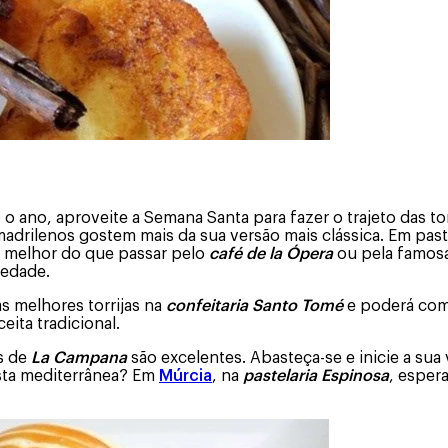
 o ano, aproveite a Semana Santa para fazer o trajeto das 
madrilenos gostem mais da sua versão mais clássica. Em pas
a melhor do que passar pelo
café de la Ópera
ou pela famos
iedade.
s melhores torrijas na
confeitaria Santo Tomé
e poderá comê
eita tradicional.
as de
La Campana
são excelentes. Abasteça-se e inicie a sua
osta mediterrânea? Em
Múrcia
, na
pastelaria Espinosa
, espera