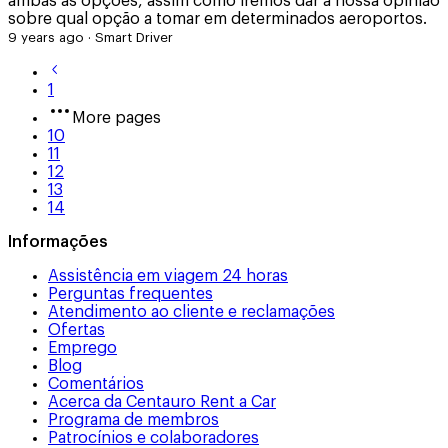
ambas as opções, assim como iremos dar a nossa opinião
sobre qual opção a tomar em determinados aeroportos.
9 years ago
·
Smart Driver
1
More pages
10
11
12
13
14
Informações
Assistência em viagem 24 horas
Perguntas frequentes
Atendimento ao cliente e reclamações
Ofertas
Emprego
Blog
Comentários
Acerca da Centauro Rent a Car
Programa de membros
Patrocínios e colaboradores