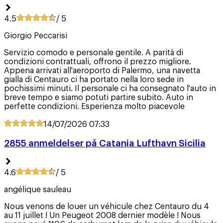
4.5
/ 5
Giorgio Peccarisi
Servizio comodo e personale gentile. A parità di
condizioni contrattuali, offrono il prezzo migliore.
Appena arrivati all'aeroporto di Palermo, una navetta
gialla di Centauro ci ha portato nella loro sede in
pochissimi minuti. Il personale ci ha consegnato l'auto in
breve tempo e siamo potuti partire subito. Auto in
perfette condizioni. Esperienza molto piacevole
14/07/2026
07:33
2855 anmeldelser på Catania Lufthavn Sicilia
4.6
/ 5
angélique sauleau
Nous venons de louer un véhicule chez Centauro du 4
au 11 juillet ! Un Peugeot 2008 dernier modèle ! Nous