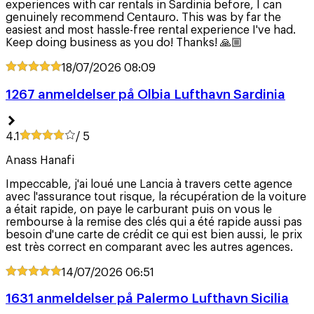
experiences with car rentals in Sardinia before, I can
genuinely recommend Centauro. This was by far the
easiest and most hassle-free rental experience I've had.
Keep doing business as you do! Thanks! 🙏🏼
18/07/2026
08:09
1267 anmeldelser på Olbia Lufthavn Sardinia
4.1
/ 5
Anass Hanafi
Impeccable, j'ai loué une Lancia à travers cette agence
avec l'assurance tout risque, la récupération de la voiture
a était rapide, on paye le carburant puis on vous le
rembourse à la remise des clés qui a été rapide aussi pas
besoin d'une carte de crédit ce qui est bien aussi, le prix
est très correct en comparant avec les autres agences.
14/07/2026
06:51
1631 anmeldelser på Palermo Lufthavn Sicilia