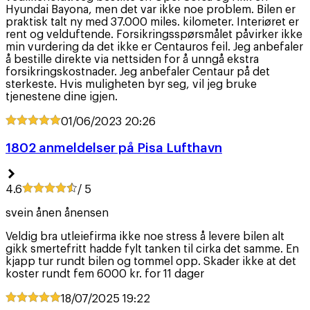
Hyundai Bayona, men det var ikke noe problem. Bilen er
praktisk talt ny med 37.000 miles. kilometer. Interiøret er
rent og velduftende. Forsikringsspørsmålet påvirker ikke
min vurdering da det ikke er Centauros feil. Jeg anbefaler
å bestille direkte via nettsiden for å unngå ekstra
forsikringskostnader. Jeg anbefaler Centaur på det
sterkeste. Hvis muligheten byr seg, vil jeg bruke
tjenestene dine igjen.
01/06/2023
20:26
1802 anmeldelser på Pisa Lufthavn
4.6
/ 5
svein ånen ånensen
Veldig bra utleiefirma ikke noe stress å levere bilen alt
gikk smertefritt hadde fylt tanken til cirka det samme. En
kjapp tur rundt bilen og tommel opp. Skader ikke at det
koster rundt fem 6000 kr. for 11 dager
18/07/2025
19:22