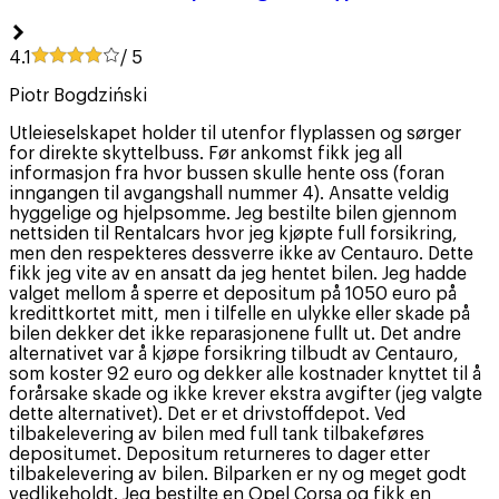
4.1
/ 5
Piotr Bogdziński
Utleieselskapet holder til utenfor flyplassen og sørger
for direkte skyttelbuss. Før ankomst fikk jeg all
informasjon fra hvor bussen skulle hente oss (foran
inngangen til avgangshall nummer 4). Ansatte veldig
hyggelige og hjelpsomme. Jeg bestilte bilen gjennom
nettsiden til Rentalcars hvor jeg kjøpte full forsikring,
men den respekteres dessverre ikke av Centauro. Dette
fikk jeg vite av en ansatt da jeg hentet bilen. Jeg hadde
valget mellom å sperre et depositum på 1050 euro på
kredittkortet mitt, men i tilfelle en ulykke eller skade på
bilen dekker det ikke reparasjonene fullt ut. Det andre
alternativet var å kjøpe forsikring tilbudt av Centauro,
som koster 92 euro og dekker alle kostnader knyttet til å
forårsake skade og ikke krever ekstra avgifter (jeg valgte
dette alternativet). Det er et drivstoffdepot. Ved
tilbakelevering av bilen med full tank tilbakeføres
depositumet. Depositum returneres to dager etter
tilbakelevering av bilen. Bilparken er ny og meget godt
vedlikeholdt. Jeg bestilte en Opel Corsa og fikk en