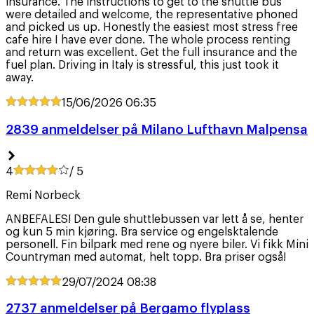
insurance. The instructions to get to the shuttle bus
were detailed and welcome, the representative phoned
and picked us up. Honestly the easiest most stress free
cafe hire I have ever done. The whole process renting
and return was excellent. Get the full insurance and the
fuel plan. Driving in Italy is stressful, this just took it
away.
15/06/2026
06:35
2839 anmeldelser på Milano Lufthavn Malpensa
4
/ 5
Remi Norbeck
ANBEFALES! Den gule shuttlebussen var lett å se, henter
og kun 5 min kjøring. Bra service og engelsktalende
personell. Fin bilpark med rene og nyere biler. Vi fikk Mini
Countryman med automat, helt topp. Bra priser også!
29/07/2024
08:38
2737 anmeldelser på Bergamo flyplass