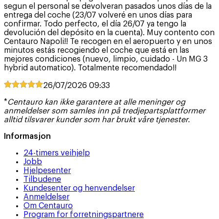
segun el personal se devolveran pasados unos días de la
entrega del coche (23/07 volveré en unos días para
confirmar. Todo perfecto, el día 26/07 ya tengo la
devolución del depósito en la cuenta). Muy contento con
Centauro Napoli!! Te recogen en el aeropuerto y en unos
minutos estás recogiendo el coche que está en las
mejores condiciones (nuevo, limpio, cuidado - Un MG 3
hybrid automatico). Totalmente recomendado!!
26/07/2026
09:33
*
Centauro kan ikke garantere at alle meninger og
anmeldelser som samles inn på tredjepartsplattformer
alltid tilsvarer kunder som har brukt våre tjenester.
Informasjon
24-timers veihjelp
Jobb
Hjelpesenter
Tilbudene
Kundesenter og henvendelser
Anmeldelser
Om Centauro
Program for forretningspartnere