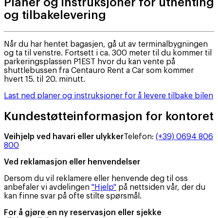
Planer og instruksjoner for uthenting
og tilbakelevering
Når du har hentet bagasjen, gå ut av terminalbygningen
og ta til venstre. Fortsett i ca. 300 meter til du kommer til
parkeringsplassen P1EST hvor du kan vente på
shuttlebussen fra Centauro Rent a Car som kommer
hvert 15. til 20. minutt.
Last ned planer og instruksjoner for å levere tilbake bilen
Kundestøtteinformasjon for kontoret
Veihjelp ved havari eller ulykker
Telefon
:
(+39) 0694 806
800
Ved reklamasjon eller henvendelser
Dersom du vil reklamere eller henvende deg til oss
anbefaler vi avdelingen
"Hjelp"
på nettsiden vår, der du
kan finne svar på ofte stilte spørsmål.
For å gjøre en ny reservasjon eller sjekke