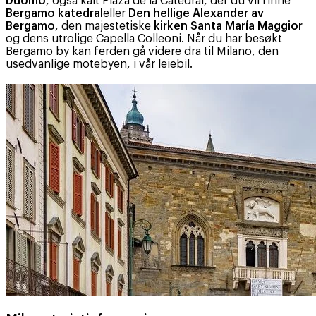
Duomo
, også kalt Plaza de la Catedral, der du vil finne
Bergamo katedral
eller
Den hellige Alexander av
Bergamo
, den majestetiske
kirken Santa María Maggior
og dens utrolige Capella Colleoni. Når du har besøkt
Bergamo by kan ferden gå videre dra til Milano, den
usedvanlige motebyen, i vår leiebil.