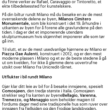
du finne verker av Rafael, Caravaggio or Tintoretto, et
ekte tilbedelsessted for kunstelskere.
På din biltur rundt Milano må du besøke en av de mest
overraskende delene av byen,
Milanos Cimitero
Monumentale,
som ble konstruert i det 19. århundre i
utkanten av byen for å forene alle gravlundene på den
tiden. I dag er det et imponerende utendørs
skulpturmuseum hvis skjønnhet imponerer alle som tør
gå inn.
Til slutt, et av de mest usedvanlige hjørnene av Milano er
Piazza Gae Aulenti
, konstruert i 2012, og er den mest
moderne plassen i Milano og et av de beste stedene å gå
ut om kvelden, for ikke å glemme dens uovertrufne
utsikt over Milano fra Unicredit-tårnet.
Utflukter i bil rundt Milano
Gjør klar ditt leie av bil for å besøke innsjøene, spesielt
Comosjøen
, den tredje største i Italia. Comosjøen
strekker seg fra kanten av byene
Bellagio, Varenna,
Tremezzo, og Menaggio
som beholder magien til
fordums dager med sine tradisjonelle hus som ruver over
innsjøen fra fjellsiden og den frodige landsbygden.