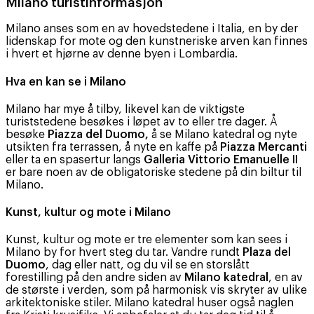
Milano turistinformasjon
Milano anses som en av hovedstedene i Italia, en by der
lidenskap for mote og den kunstneriske arven kan finnes
i hvert et hjørne av denne byen i Lombardia.
Hva en kan se i Milano
Milano har mye å tilby, likevel kan de viktigste
turiststedene besøkes i løpet av to eller tre dager. Å
besøke
Piazza del Duomo,
å se Milano katedral og nyte
utsikten fra terrassen, å nyte en kaffe på
Piazza Mercanti
eller ta en spasertur langs
Galleria Vittorio Emanuelle II
er bare noen av de obligatoriske stedene på din biltur til
Milano.
Kunst, kultur og mote i Milano
Kunst, kultur og mote er tre elementer som kan sees i
Milano by for hvert steg du tar. Vandre rundt
Plaza del
Duomo
, dag eller natt, og du vil se en storslått
forestilling på den andre siden av
Milano katedral
, en av
de største i verden, som på harmonisk vis skryter av ulike
arkitektoniske stiler. Milano katedral huser også naglen