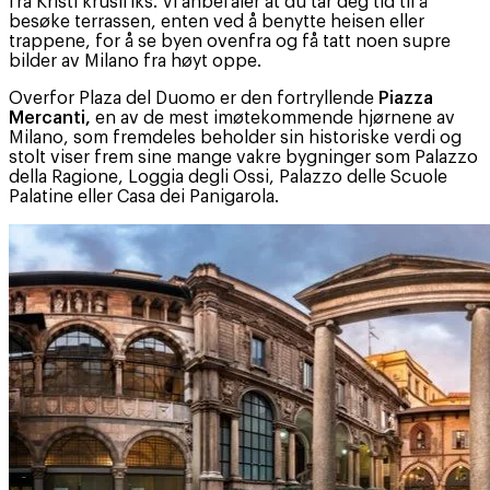
fra Kristi krusifiks. Vi anbefaler at du tar deg tid til å
besøke terrassen, enten ved å benytte heisen eller
trappene, for å se byen ovenfra og få tatt noen supre
bilder av Milano fra høyt oppe.
Overfor Plaza del Duomo er den fortryllende
Piazza
Mercanti,
en av de mest imøtekommende hjørnene av
Milano, som fremdeles beholder sin historiske verdi og
stolt viser frem sine mange vakre bygninger som Palazzo
della Ragione, Loggia degli Ossi, Palazzo delle Scuole
Palatine eller Casa dei Panigarola.