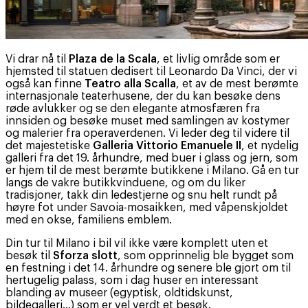
Vi drar nå til
Plaza de la Scala
, et livlig område som er
hjemsted til statuen dedisert til Leonardo Da Vinci, der vi
også kan finne
Teatro alla Scalla
, et av de mest berømte
internasjonale teaterhusene, der du kan besøke dens
røde avlukker og se den elegante atmosfæren fra
innsiden og besøke muset med samlingen av kostymer
og malerier fra operaverdenen. Vi leder deg til videre til
det majestetiske
Galleria Vittorio Emanuele II
, et nydelig
galleri fra det 19. århundre, med buer i glass og jern, som
er hjem til de mest berømte butikkene i Milano. Gå en tur
langs de vakre butikkvinduene, og om du liker
tradisjoner, takk din ledestjerne og snu helt rundt på
høyre fot under Savoia-mosaikken, med våpenskjoldet
med en okse, familiens emblem.
Din tur til Milano i bil vil ikke være komplett uten et
besøk til
Sforza slott
, som opprinnelig ble bygget som
en festning i det 14. århundre og senere ble gjort om til
hertugelig palass, som i dag huser en interessant
blanding av museer (egyptisk, oldtidskunst,
bildegalleri…) som er vel verdt et besøk.