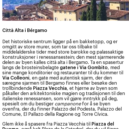
Città Alta i Bérgamo
Det historiske sentrum ligger på en bakketopp, og er
omgitt av store murer, som tar oss tilbake til
middelalderske tider med store barokke og palassaktige
konstruksjoner i renessansestein; den mest sjarmerende
delen av byen kalles città alta i Bergamo. Ta en spasertur
langs de brosteinsbelagte
gatene i Via Gombito
, med
sine mange konditorier og restauranter til du kommer til
Via Colleoni
, en gate med autentisk sjarm, der den
særegne sjarmen til Bergamo finnes eller besøke den
trollbindende
Piazza Vecchia
, et hjørne av byen som
påkaller den arkitektoniske magien og tradisjonen til den
italienske renessansen, som vil gjøre inntrykk på deg,
spesielt om du bestiger
campanone
for å se byen
ovenfra, der du finner Palazzo del Podesta, Palazzo del
Comune, El Pallazo della Ragione og Torre Cívica.
Glem ikke å spasere fra Piazza Vecchia til
Piazza del