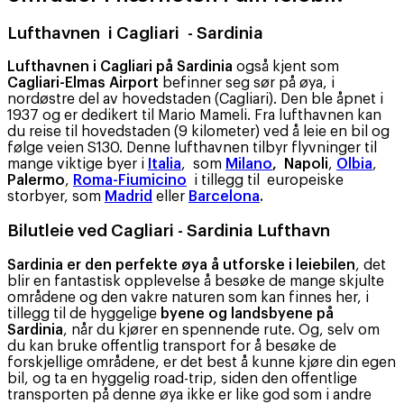
Lufthavnen i Cagliari - Sardinia
Lufthavnen i Cagliari på Sardinia
også kjent som
Cagliari-Elmas Airport
befinner seg sør på øya, i
nordøstre del av hovedstaden (Cagliari). Den ble åpnet i
1937 og er dedikert til Mario Mameli. Fra lufthavnen kan
du reise til hovedstaden (9 kilometer) ved å leie en bil og
følge veien S130. Denne lufthavnen tilbyr flyvninger til
mange viktige byer i
Italia
, som
Milano
, Napoli
,
Olbia
,
Palermo
,
Roma-Fiumicino
i tillegg til europeiske
storbyer, som
Madrid
eller
Barcelona
.
Bilutleie ved Cagliari - Sardinia Lufthavn
Sardinia er den perfekte øya å utforske i leiebilen
, det
blir en fantastisk opplevelse å besøke de mange skjulte
områdene og den vakre naturen som kan finnes her, i
tillegg til de hyggelige
byene og landsbyene på
Sardinia
, når du kjører en spennende rute. Og, selv om
du kan bruke offentlig transport for å besøke de
forskjellige områdene, er det best å kunne kjøre din egen
bil, og ta en hyggelig road-trip, siden den offentlige
transporten på denne øya ikke er like god som i andre