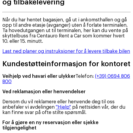
og tilbakelevering
Når du har hentet bagasjen, gå ut i ankomsthallen og gå
opp til andre etasje (avganger) uten å forlate terminalen.
Ta hovedutgangen ut til terminalen, her kan du vente på
skyttelbuss fra Centauro Rent a Car som kommer hvert
10. eller 15. minutt.
Last ned planer og instruksjoner for å levere tilbake bilen
Kundestøtteinformasjon for kontoret
Veihjelp ved havari eller ulykker
Telefon
:
(+39) 0694 806
800
Ved reklamasjon eller henvendelser
Dersom du vil reklamere eller henvende deg til oss
anbefaler vi avdelingen
"Hjelp"
på nettsiden vår, der du
kan finne svar på ofte stilte spørsmål.
For å gjøre en ny reservasjon eller sjekke
tilgjengelighet