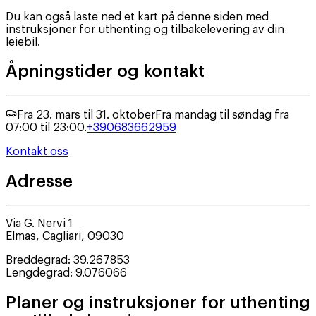
Du kan også laste ned et kart på denne siden med
instruksjoner for uthenting og tilbakelevering av din
leiebil.
Åpningstider og kontakt
Fra 23. mars til 31. oktober
Fra mandag til søndag fra
07:00 til 23:00.
+390683662959
Kontakt oss
Adresse
Via G. Nervi 1
Elmas
,
Cagliari
,
09030
Breddegrad
:
39.267853
Lengdegrad
:
9.076066
Planer og instruksjoner for uthenting