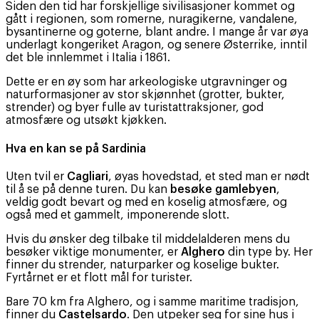
Siden den tid har forskjellige sivilisasjoner kommet og
gått i regionen, som romerne, nuragikerne, vandalene,
bysantinerne og goterne, blant andre. I mange år var øya
underlagt kongeriket Aragon, og senere Østerrike, inntil
det ble innlemmet i Italia i 1861.
Dette er en øy som har arkeologiske utgravninger og
naturformasjoner av stor skjønnhet (grotter, bukter,
strender) og byer fulle av turistattraksjoner, god
atmosfære og utsøkt kjøkken.
Hva en kan se på Sardinia
Uten tvil er
Cagliari
, øyas hovedstad, et sted man er nødt
til å se på denne turen. Du kan
besøke gamlebyen
,
veldig godt bevart og med en koselig atmosfære, og
også med et gammelt, imponerende slott.
Hvis du ønsker deg tilbake til middelalderen mens du
besøker viktige monumenter, er
Alghero
din type by. Her
finner du strender, naturparker og koselige bukter.
Fyrtårnet er et flott mål for turister.
Bare 70 km fra Alghero, og i samme maritime tradisjon,
finner du
Castelsardo
. Den utpeker seg for sine hus i