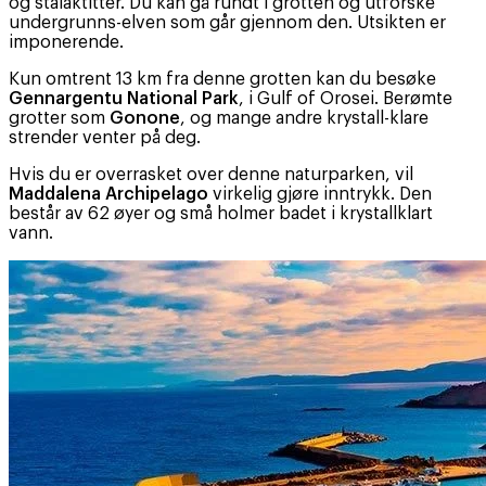
og stalaktitter. Du kan gå rundt i grotten og utforske
undergrunns-elven som går gjennom den. Utsikten er
imponerende.
Kun omtrent 13 km fra denne grotten kan du besøke
Gennargentu National Park
, i Gulf of Orosei. Berømte
grotter som
Gonone
, og mange andre krystall-klare
strender venter på deg.
Hvis du er overrasket over denne naturparken, vil
Maddalena Archipelago
virkelig gjøre inntrykk. Den
består av 62 øyer og små holmer badet i krystallklart
vann.