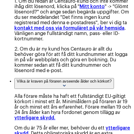
1. Om du redan är Centauro-kund och inte kommer
ihåg ditt lösenord, klicka på "
Mitt konto
" -> "Glömt
lösenord?" och ange sedan begärda uppgifter. Om
du ser meddelandet "Det finns ingen kund
registrerad med denna e-postadress", ber vi dig ta
kontakt med oss via formuläret på vår hemsida
.
Vänligen ange fullständigt namn, pass- eller ID-
kortnummer.
2. Om du är ny kund hos Centauro är allt du
behöver göra för att få ditt kundnummer att logga
in på vår webbplats och göra en bokning. Du
kommer sedan att få ditt kundnummer och
lösenord med e-post.
Vilka är kraven på föraren avseende ålder och körkort?
Alla förare måste ha haft ett fullständigt EU-giltigt
körkort i minst ett år. Minimiåldern på föraren är 19
år och minst ett års erfarenhet. Förare mellan 19 och
24 års ålder kan hyra fordonet genom tillägg av
ytterligare skydd
.
Om du är 75 år eller mer, behöver du ett
ytterligare
skydd
. Detta obligatoriska skydd är en extra