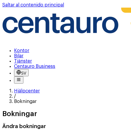
Saltar al contenido principal
Kontor
Bilar
Tjänster
Centauro Business
SV
Hjälpcenter
/
Bokningar
Bokningar
Ändra bokningar