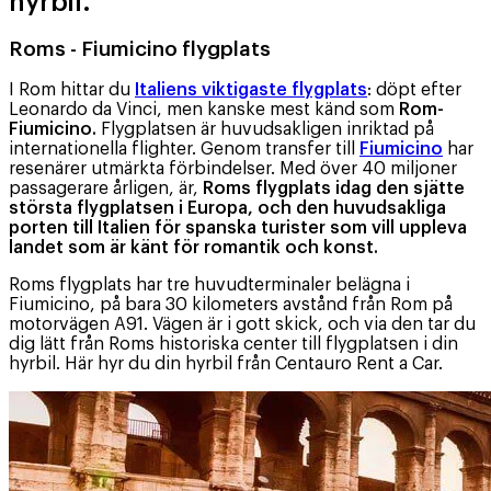
hyrbil.
Roms - Fiumicino flygplats
I Rom hittar du
Italiens viktigaste flygplats
: döpt efter
Leonardo da Vinci, men kanske mest känd som
Rom-
Fiumicino.
Flygplatsen är huvudsakligen inriktad på
internationella flighter. Genom transfer till
Fiumicino
har
resenärer utmärkta förbindelser. Med över 40 miljoner
passagerare årligen, är,
Roms flygplats idag den sjätte
största flygplatsen i Europa, och den huvudsakliga
porten till Italien för spanska turister som vill uppleva
landet som är känt för romantik och konst.
Roms flygplats har tre huvudterminaler belägna i
Fiumicino, på bara 30 kilometers avstånd från Rom på
motorvägen A91. Vägen är i gott skick, och via den tar du
dig lätt från Roms historiska center till flygplatsen i din
hyrbil. Här hyr du din hyrbil från Centauro Rent a Car.