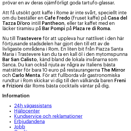
prövar en av deras ojämförligt goda tartufo-glassar.
Att få utsökt gott kaffe i Rome är inte svårt, speciellt inte
om du beställer en
Cafe Fredo
(fruset kaffe) på
Casa del
Tazza Di’oro
intill
Pantheon
, eller tar kaffet med en
läcker tiramisu på
Bar Pompi
på
Plaza re di Roma
.
Nu till
Trastevere
för att uppleva hur nattlivet i den här
förtjusande stadsdelen har gjort den till ett av de
livligaste områdena i Rom. En liten bit från Piazza Santa
Maria i Trastevere kan du ta en kall öl i den mytomspunna
Bar San Calisto
, känd bland de lokala invånarna som
Sanca. Du kan också njuta av några av Italiens bästa
maträtter för bara 10 euro på restaurangerna
The Mirror
och
Carlo Menta
. För att fullborda vår gastronomiska
rundtur i Rom skickar vi dig till den välkända baren
Freni
e Frizioni
där Roms bästa cocktails väntar på dig.
Information
24h vägassistans
Hjälpcenter
Kundservice och reklamationer
Erbjudandena
Jobb