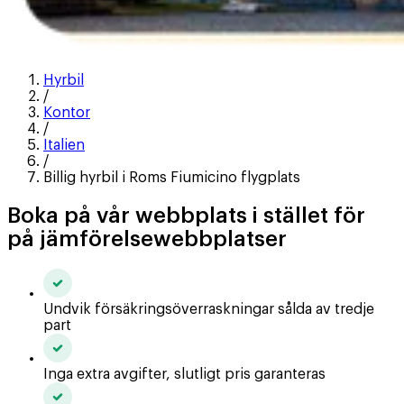
Hyrbil
/
Kontor
/
Italien
/
Billig hyrbil i Roms Fiumicino flygplats
Boka på vår webbplats i stället för
på jämförelsewebbplatser
Undvik försäkringsöverraskningar sålda av tredje
part
Inga extra avgifter, slutligt pris garanteras