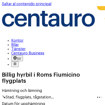
Saltar al contenido principal
Kontor
Bilar
Tjänster
Centauro Business
SV
Billig hyrbil i Roms Fiumicino
flygplats
Hämtning och lämning
Stad, flygplats, tågstation...
Datum för upphämtning