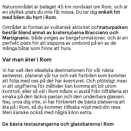
Naturområdet är beläget 45 km nordväst om Rom, och är
en idyllisk plats du inte får missa. Du tar dig
enkelt hit
med bilen du hyrt i Rom
.
Området är format av vulkanisk aktivitet och
naturparken
består bland annat av kratersjöarna Bracciano och
Martignano
, både omges av bergsformationer, och är en
perfekt plats för att slappna av ombord på en av de
många båtar som finns att hyra.
Var man äter i Rom
Vi har valt den idealiska destinationen för vår nästa
semester, planerat vår tur och valt hyrbilen som kommer
att följa med oss på det här äventyret. Och plötsligt inser
vi att utgifterna för måltider kan komma att bli utom
kontroll, eller så väl i Rom måste vi avstå från tillfällena att
smaka på den läckra pastan och den underbara glassen.
Nej, oroa dig inte, vi har förberett de bästa platserna att
äta på i Rom, så du kommer tillbaka nöjd med din resa.
Men kanske också med några kilon extra.
De bästa restaurangerna och glassbarerna i Rom