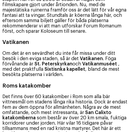
filmskapare gjort under årtionden. Nu, med de
majestätiska ruinerna framför oss är det lätt för vår egna
fantasi att ta vingar. Stundtals är köerna långa här, och
eftersom samma biljett gäller för båda platserna
rekommenderar vi att man utforskar Forum Romanum
först, och sparar Koloseum till senare.
Vatikanen
Om det är en sevärdhet du inte får missa under ditt
besök i den eviga staden, så är det
Vatikanen
. Föga
förvånande är
St. Peterskyrkan
och
Vatikanmuséet
,
med det praktfulla
Sixtisnka kapellet
, bland de mest
besökta platserna i världen.
Roms katakomber
Det finns över 60 katakomber i Rom som alla bär
vittnesmål om stadens långa rika historia. Dock är endast
fem av dem öppna för allmänheten. Några av de mest
omfattande, och mest intressanta, är
San Calixto
katakomberna
som består av över 20 km smala, fuktiga
korridorer under jorden. Här vilar 16 tidigare påvar
tillsammans med en rad kristna martyrer. Det här är ett