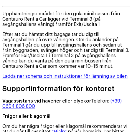
Upphämtningsområdet för den gula minibussen från
Centauro Rent a Car ligger vid Terminal 3 (på
avgångshallens våning) framför Exit/Uscita 1
Efter att du hämtat ditt bagage tar du dig till
avgångshallen på övre våningen. Om du anländer på
Terminal 1 går du upp till avgångshallens och sedan ut
från byggnaden, svänger höger och tar dig till Terminal 3.
Framför Exit/Uscita 1 i Terminal 3 på avgångshallens
våning kan du vänta på den gula minibussen från
Centauro Rent a Car som kommer var 10–15 minut.
Ladda ner schema och instruktioner för lämning av bilen
Supportinformation för kontoret
Vägassistans vid haverier eller olyckor
Telefon
:
(+39)
0694 806 800
Frågor eller klagomål
Om du har några frågor eller klagomål rekommenderar vi
att du går till avsnittet
"Hjälp"
på vår hemsida. Där hittar