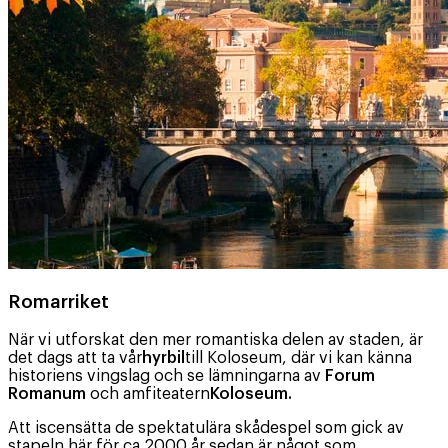
Romarriket
När vi utforskat den mer romantiska delen av staden, är
det dags att ta vår
hyrbil
till Koloseum, där vi kan känna
historiens vingslag och se lämningarna av
Forum
Romanum
och amfiteatern
Koloseum.
Att iscensätta de spektatulära skådespel som gick av
stapeln här för ca 2000 år sedan är något som