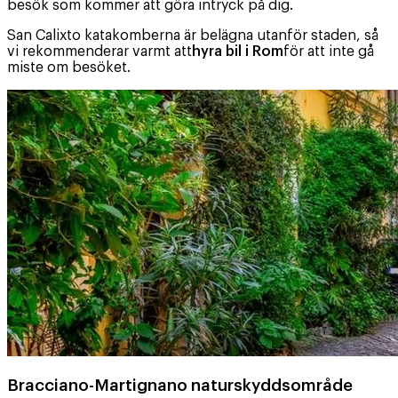
besök som kommer att göra intryck på dig.
San Calixto katakomberna är belägna utanför staden, så
vi rekommenderar varmt att
hyra bil i Rom
för att inte gå
miste om besöket.
Bracciano-Martignano naturskyddsområde