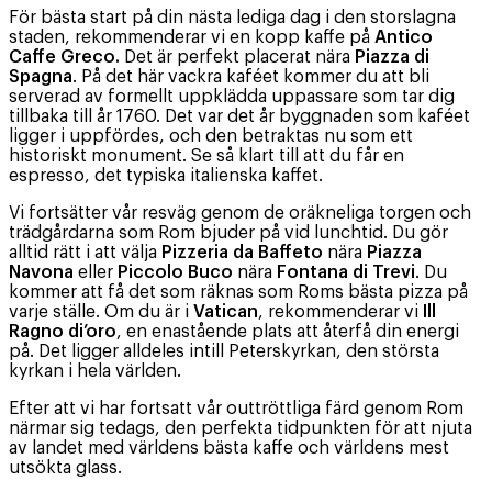
För bästa start på din nästa lediga dag i den storslagna
staden, rekommenderar vi en kopp kaffe på
Antico
Caffe Greco.
Det är perfekt placerat nära
Piazza di
Spagna
. På det här vackra kaféet kommer du att bli
serverad av formellt uppklädda uppassare som tar dig
tillbaka till år 1760. Det var det år byggnaden som kaféet
ligger i uppfördes, och den betraktas nu som ett
historiskt monument. Se så klart till att du får en
espresso, det typiska italienska kaffet.
Vi fortsätter vår resväg genom de oräkneliga torgen och
trädgårdarna som Rom bjuder på vid lunchtid. Du gör
alltid rätt i att välja
Pizzeria da Baffeto
nära
Piazza
Navona
eller
Piccolo Buco
nära
Fontana di Trevi
. Du
kommer att få det som räknas som Roms bästa pizza på
varje ställe. Om du är i
Vatican
, rekommenderar vi
Ill
Ragno di’oro
, en enastående plats att återfå din energi
på. Det ligger alldeles intill Peterskyrkan, den största
kyrkan i hela världen.
Efter att vi har fortsatt vår outtröttliga färd genom Rom
närmar sig tedags, den perfekta tidpunkten för att njuta
av landet med världens bästa kaffe och världens mest
utsökta glass.