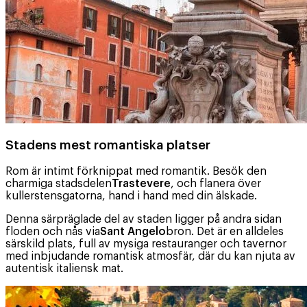
Stadens mest romantiska platser
Rom är intimt förknippat med romantik. Besök den
charmiga stadsdelen
Trastevere
, och flanera över
kullerstensgatorna, hand i hand med din älskade.
Denna särpräglade del av staden ligger på andra sidan
floden och nås via
Sant Angelo
bron. Det är en alldeles
särskild plats, full av mysiga restauranger och tavernor
med inbjudande romantisk atmosfär, där du kan njuta av
autentisk italiensk mat.