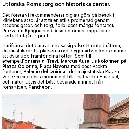
Utforska Roms torg och historiska center.
Det första vi rekommenderar dig att göra på besök i
kärlekens stad, är att ta en stilla promenad genom
stadens gator, och torg, förbi dess många fontäner.
Piazza de Spagna
med dess berömda trappa är en
perfekt utgångspunkt..
Härifrån är det bara att strosa sig vilse. Ha inte bråttom,
de mest ikoniska platserna och byggnadsverken kommer
att dyka upp framför dina fötter. Som till
exempel:
Fontana di Trevi, Marcus Aurelius kolonnen på
Piazza Colonna, Plaza Navona
med dess vackra
fontäner,
Palacio del Quirinal
, det majestätiska Piazza
Venezia med dess monument tillägnat Victor Emanuel,
och naturligtvis det bäst bevarade minnet från
romartiden:
Pantheon.