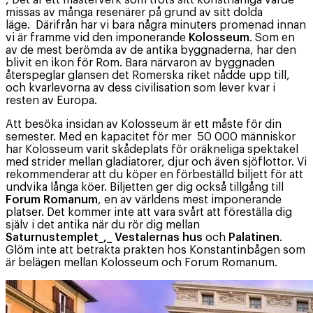
missas av många resenärer på grund av sitt dolda
läge. Därifrån har vi bara några minuters promenad innan
vi är framme vid den imponerande
Kolosseum
. Som en
av de mest berömda av de antika byggnaderna, har den
blivit en ikon för Rom. Bara närvaron av byggnaden
återspeglar glansen det Romerska riket nådde upp till,
och kvarlevorna av dess civilisation som lever kvar i
resten av Europa.
Att besöka insidan av Kolosseum är ett måste för din
semester. Med en kapacitet för mer 50 000 människor
har Kolosseum varit skådeplats för oräkneliga spektakel
med strider mellan gladiatorer, djur och även sjöflottor. Vi
rekommenderar att du köper en förbeställd biljett för att
undvika långa köer. Biljetten ger dig också tillgång till
Forum Romanum
, en av världens mest imponerande
platser. Det kommer inte att vara svårt att föreställa dig
själv i det antika när du rör dig mellan
Saturnustemplet_,_
Vestalernas hus
och
Palatinen
.
Glöm inte att betrakta prakten hos Konstantinbågen som
är belägen mellan Kolosseum och Forum Romanum.