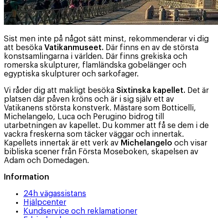
Sist men inte på något sätt minst, rekommenderar vi dig
att besöka
Vatikanmuseet.
Där finns en av de största
konstsamlingarna i världen. Där finns grekiska och
romerska skulpturer, flamländska gobelänger och
egyptiska skulpturer och sarkofager.
Vi råder dig att makligt besöka
Sixtinska kapellet.
Det är
platsen där påven kröns och är i sig själv ett av
Vatikanens största konstverk. Mästare som Botticelli,
Michelangelo, Luca och Perugino bidrog till
utarbetningen av kapellet. Du kommer att få se dem i de
vackra freskerna som täcker väggar och innertak.
Kapellets innertak är ett verk av
Michelangelo
och visar
bibliska scener från Första Moseboken, skapelsen av
Adam och Domedagen.
Information
24h vägassistans
Hjälpcenter
Kundservice och reklamationer