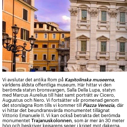
Vi avslutar det antika Rom på
Kapitolinska museerna
,
världens äldsta offentliga museum. Här hittar vi den
berömda statyn bronsvargen, Salla Della Lupa, statyn
med Marcus Aurelius till häst samt porträtt av Cicero,
Augustus och Nero. Vi fortsätter vår promenad genom
det storslagna Rom tills vi kommer till
Piazza Venezia,
där
vi hittar det beundransvärda monumentet tillägnat
Vittorio Emanuele II. Vi kan också betrakta det berömda
monumentet
Trajanuskolonnen
, som är mer än 30 meter
hög och beskriver kejsarens seger i kriget mot dakerna.