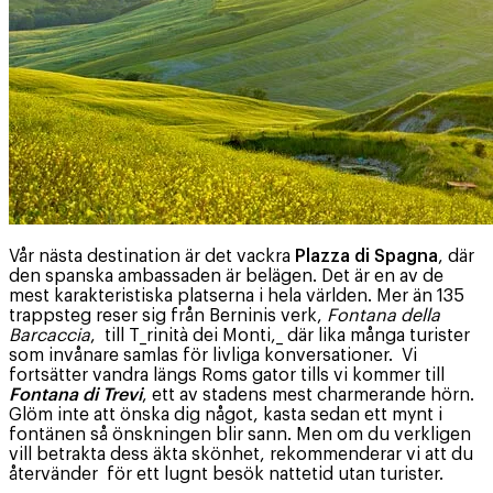
Vår nästa destination är det vackra
Plazza di Spagna
, där
den spanska ambassaden är belägen. Det är en av de
mest karakteristiska platserna i hela världen. Mer än 135
trappsteg reser sig från Berninis verk,
Fontana della
Barcaccia
, till T_rinità dei Monti,_ där lika många turister
som invånare samlas för livliga konversationer. Vi
fortsätter vandra längs Roms gator tills vi kommer till
Fontana di Trevi
, ett av stadens mest charmerande hörn.
Glöm inte att önska dig något, kasta sedan ett mynt i
fontänen så önskningen blir sann. Men om du verkligen
vill betrakta dess äkta skönhet, rekommenderar vi att du
återvänder för ett lugnt besök nattetid utan turister.