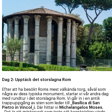
Dag 2: Upptäck det storslagna Rom
Efter att ha besökt Roms mest välkända torg, såväl som
några av dess typiska monument, startar vi vår andra dag
med rundtur i det storslagna Rom. Vi går in i en antik
trappuppgång av sten som leder till
_Basílica di San
Pietro in Vincol_i.
Där hittar vi
Michelangelos Moses.
, Det är ett mästerverk som trots sitt konstnärliga värde