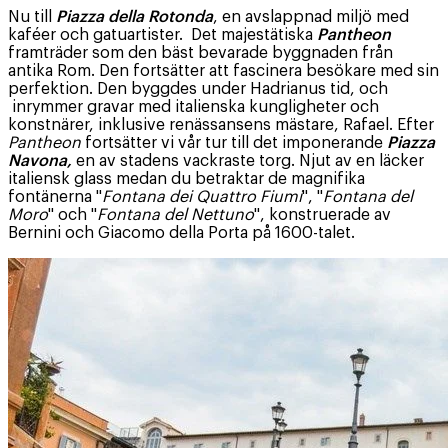
Nu till
Piazza della Rotonda
, en avslappnad miljö med
kaféer och gatuartister. Det majestätiska
Pantheon
framträder som den bäst bevarade byggnaden från
antika Rom. Den fortsätter att fascinera besökare med sin
perfektion. Den byggdes under Hadrianus tid, och
inrymmer gravar med italienska kungligheter och
konstnärer, inklusive renässansens mästare, Rafael. Efter
Pantheon
fortsätter vi vår tur till det imponerande
Piazza
Navona,
en av stadens vackraste torg. Njut av en läcker
italiensk glass medan du betraktar de magnifika
fontänerna "
Fontana dei Quattro Fiumi
", "
Fontana del
Moro
" och "
Fontana del Nettuno
", konstruerade av
Bernini och Giacomo della Porta på 1600-talet.