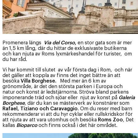
Promenera längs
Via del Corso
,
en stor gata som är mer
än 1,5 km lång, där du hittar de exklusivaste butikerna
och kan njuta av Roms lyxmärkeshandel för turister, om
du har råd.
Vi har kommit till slutet av vår första dag i Rom, och när
det gäller att koppla av finns det inget bättre än att
besöka
Villa Borghese.
Med mer än 6 km av
grönområde, är det den största parken i Europa och
natur och konst är ledstjärnorna. Ströva bland parkens
imponerande träd och sjöar eller njut av konst på
Galería
Borghese
, där du kan se mästerverk av konstnärer som
Rafael, Tiziano och Caravaggio
. Om du reser med barn
rekommenderar vi att du hyr cyklar eller rullskridskor för
att njuta av att vara utomhus och besöka
Roms Zoo
, Det
kallas
Bioparco
och finns också i det här området.