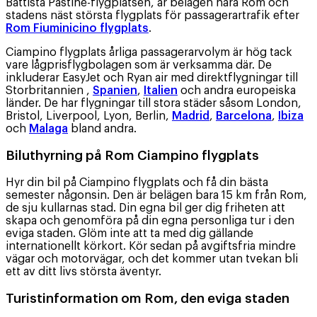
Battista Pastine-flygplatsen, är belägen nära Rom och
stadens näst största flygplats för passagerartrafik efter
Rom Fiuminicino flygplats
.
Ciampino flygplats årliga passagerarvolym är hög tack
vare lågprisflygbolagen som är verksamma där. De
inkluderar EasyJet och Ryan air med direktflygningar till
Storbritannien ,
Spanien
,
Italien
och andra europeiska
länder. De har flygningar till stora städer såsom London,
Bristol, Liverpool, Lyon, Berlin,
Madrid
,
Barcelona
,
Ibiza
och
Malaga
bland andra.
Biluthyrning på Rom Ciampino flygplats
Hyr din bil på Ciampino flygplats och få din bästa
semester någonsin. Den är belägen bara 15 km från Rom,
de sju kullarnas stad. Din egna bil ger dig friheten att
skapa och genomföra på din egna personliga tur i den
eviga staden. Glöm inte att ta med dig gällande
internationellt körkort. Kör sedan på avgiftsfria mindre
vägar och motorvägar, och det kommer utan tvekan bli
ett av ditt livs största äventyr.
Turistinformation om Rom, den eviga staden