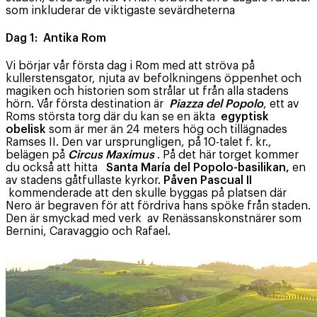
som inkluderar de viktigaste sevärdheterna
Dag 1: Antika Rom
Vi börjar vår första dag i Rom med att ströva på
kullerstensgator, njuta av befolkningens öppenhet och
magiken och historien som strålar ut från alla stadens
hörn. Vår första destination är
Piazza del Popolo
, ett av
Roms största torg där du kan se en äkta
egyptisk
obelisk
som är mer än 24 meters hög och tillägnades
Ramses II. Den var ursprungligen, på 10-talet f. kr.,
belägen på
Circus Maximus
. På det här torget kommer
du också att hitta
Santa María del Popolo-basilikan,
en
av stadens gåtfullaste kyrkor.
Påven Pascual II
kommenderade att den skulle byggas på platsen där
Nero är begraven för att fördriva hans spöke från staden.
Den är smyckad med verk av Renässanskonstnärer som
Bernini, Caravaggio och Rafael.