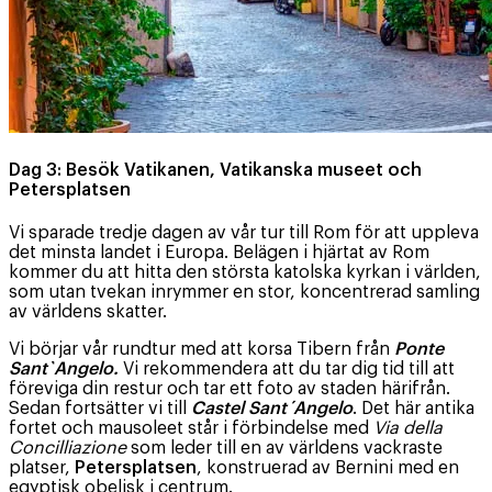
Dag 3: Besök Vatikanen, Vatikanska museet och
Petersplatsen
Vi sparade tredje dagen av vår tur till Rom för att uppleva
det minsta landet i Europa. Belägen i hjärtat av Rom
kommer du att hitta den största katolska kyrkan i världen,
som utan tvekan inrymmer en stor, koncentrerad samling
av världens skatter.
Vi börjar vår rundtur med att korsa Tibern från
Ponte
Sant`Angelo.
Vi rekommendera att du tar dig tid till att
föreviga din restur och tar ett foto av staden härifrån.
Sedan fortsätter vi till
Castel Sant´Angelo
. Det här antika
fortet och mausoleet står i förbindelse med
Via della
Concilliazione
som leder till en av världens vackraste
platser,
Petersplatsen
, konstruerad av Bernini med en
egyptisk obelisk i centrum.