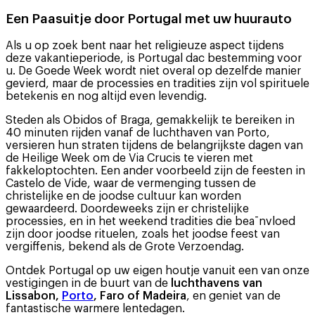
Een Paasuitje door Portugal met uw huurauto
Als u op zoek bent naar het religieuze aspect tijdens
deze vakantieperiode, is Portugal dac bestemming voor
u. De Goede Week wordt niet overal op dezelfde manier
gevierd, maar de processies en tradities zijn vol spirituele
betekenis en nog altijd even levendig.
Steden als Obidos of Braga, gemakkelijk te bereiken in
40 minuten rijden vanaf de luchthaven van Porto,
versieren hun straten tijdens de belangrijkste dagen van
de Heilige Week om de Via Crucis te vieren met
fakkeloptochten. Een ander voorbeeld zijn de feesten in
Castelo de Vide, waar de vermenging tussen de
christelijke en de joodse cultuur kan worden
gewaardeerd. Doordeweeks zijn er christelijke
processies, en in het weekend tradities die bea¯nvloed
zijn door joodse rituelen, zoals het joodse feest van
vergiffenis, bekend als de Grote Verzoendag.
Ontdek Portugal op uw eigen houtje vanuit een van onze
vestigingen in de buurt van de
luchthavens van
Lissabon,
Porto
, Faro of Madeira
, en geniet van de
fantastische warmere lentedagen.