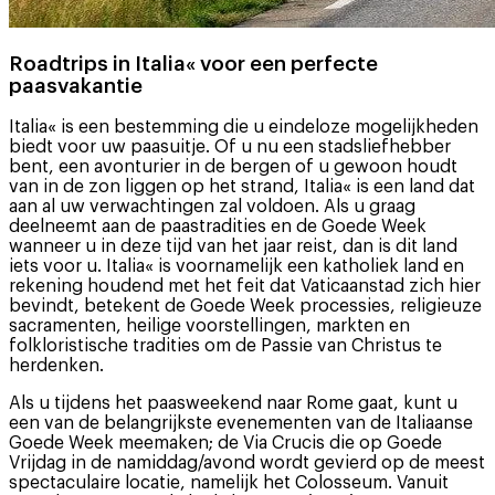
Roadtrips in Italia« voor een perfecte
paasvakantie
Italia« is een bestemming die u eindeloze mogelijkheden
biedt voor uw paasuitje. Of u nu een stadsliefhebber
bent, een avonturier in de bergen of u gewoon houdt
van in de zon liggen op het strand, Italia« is een land dat
aan al uw verwachtingen zal voldoen. Als u graag
deelneemt aan de paastradities en de Goede Week
wanneer u in deze tijd van het jaar reist, dan is dit land
iets voor u. Italia« is voornamelijk een katholiek land en
rekening houdend met het feit dat Vaticaanstad zich hier
bevindt, betekent de Goede Week processies, religieuze
sacramenten, heilige voorstellingen, markten en
folkloristische tradities om de Passie van Christus te
herdenken.
Als u tijdens het paasweekend naar Rome gaat, kunt u
een van de belangrijkste evenementen van de Italiaanse
Goede Week meemaken; de Via Crucis die op Goede
Vrijdag in de namiddag/avond wordt gevierd op de meest
spectaculaire locatie, namelijk het Colosseum. Vanuit