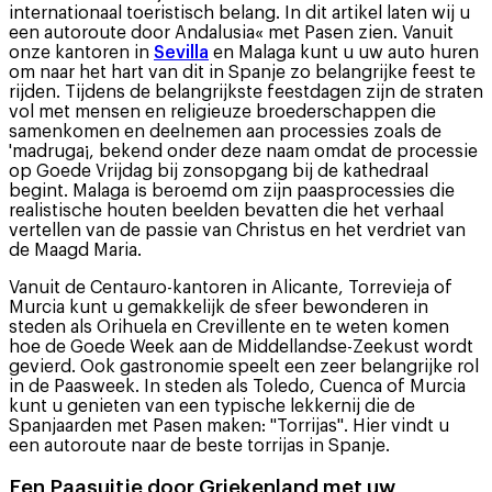
internationaal toeristisch belang. In dit artikel laten wij u
een autoroute door Andalusia« met Pasen zien. Vanuit
onze kantoren in
Sevilla
en Malaga kunt u uw auto huren
om naar het hart van dit in Spanje zo belangrijke feest te
rijden. Tijdens de belangrijkste feestdagen zijn de straten
vol met mensen en religieuze broederschappen die
samenkomen en deelnemen aan processies zoals de
'madruga¡, bekend onder deze naam omdat de processie
op Goede Vrijdag bij zonsopgang bij de kathedraal
begint. Malaga is beroemd om zijn paasprocessies die
realistische houten beelden bevatten die het verhaal
vertellen van de passie van Christus en het verdriet van
de Maagd Maria.
Vanuit de Centauro-kantoren in Alicante, Torrevieja of
Murcia kunt u gemakkelijk de sfeer bewonderen in
steden als Orihuela en Crevillente en te weten komen
hoe de Goede Week aan de Middellandse-Zeekust wordt
gevierd. Ook gastronomie speelt een zeer belangrijke rol
in de Paasweek. In steden als Toledo, Cuenca of Murcia
kunt u genieten van een typische lekkernij die de
Spanjaarden met Pasen maken: "Torrijas". Hier vindt u
een autoroute naar de beste torrijas in Spanje.
Een Paasuitje door Griekenland met uw