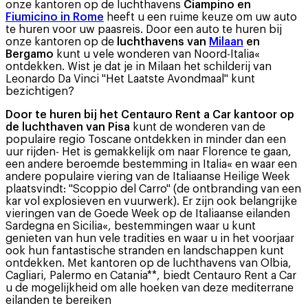
onze kantoren op de luchthavens
Ciampino en
Fiumicino in Rome
heeft u een ruime keuze om uw auto
te huren voor uw paasreis. Door een auto te huren bij
onze kantoren op de
luchthavens van
Milaan
en
Bergamo
kunt u vele wonderen van Noord-Italia«
ontdekken. Wist je dat je in Milaan het schilderij van
Leonardo Da Vinci "Het Laatste Avondmaal" kunt
bezichtigen?
Door te huren bij het Centauro Rent a Car kantoor op
de luchthaven van Pisa
kunt de wonderen van de
populaire regio Toscane ontdekken in minder dan een
uur rijden- Het is gemakkelijk om naar Florence te gaan,
een andere beroemde bestemming in Italia« en waar een
andere populaire viering van de Italiaanse Heilige Week
plaatsvindt: "Scoppio del Carro" (de ontbranding van een
kar vol explosieven en vuurwerk). Er zijn ook belangrijke
vieringen van de Goede Week op de Italiaanse eilanden
Sardegna en Sicilia«, bestemmingen waar u kunt
genieten van hun vele tradities en waar u in het voorjaar
ook hun fantastische stranden en landschappen kunt
ontdekken. Met kantoren op de luchthavens van Olbia,
Cagliari, Palermo en Catania**, biedt Centauro Rent a Car
u de mogelijkheid om alle hoeken van deze mediterrane
eilanden te bereiken