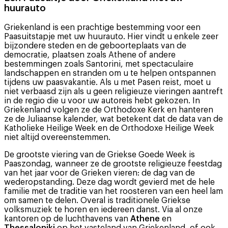
huurauto
Griekenland is een prachtige bestemming voor een
Paasuitstapje met uw huurauto. Hier vindt u enkele zeer
bijzondere steden en de geboorteplaats van de
democratie, plaatsen zoals Athene of andere
bestemmingen zoals Santorini, met spectaculaire
landschappen en stranden om u te helpen ontspannen
tijdens uw paasvakantie. Als u met Pasen reist, moet u
niet verbaasd zijn als u geen religieuze vieringen aantreft
in de regio die u voor uw autoreis hebt gekozen. In
Griekenland volgen ze de Orthodoxe Kerk en hanteren
ze de Juliaanse kalender, wat betekent dat de data van de
Katholieke Heilige Week en de Orthodoxe Heilige Week
niet altijd overeenstemmen.
De grootste viering van de Griekse Goede Week is
Paaszondag, wanneer ze de grootste religieuze feestdag
van het jaar voor de Grieken vieren: de dag van de
wederopstanding. Deze dag wordt gevierd met de hele
familie met de traditie van het roosteren van een heel lam
om samen te delen. Overal is traditionele Griekse
volksmuziek te horen en iedereen danst. Via al onze
kantoren op de luchthavens van
Athene
en
Thessaloniki
op het vasteland van Griekenland, of ook