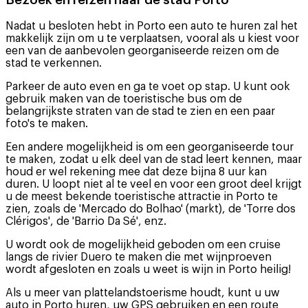
Bezoek en reizen naar de stad Porto
Nadat u besloten hebt in Porto een auto te huren zal het
makkelijk zijn om u te verplaatsen, vooral als u kiest voor
een van de aanbevolen georganiseerde reizen om de
stad te verkennen.
Parkeer de auto even en ga te voet op stap. U kunt ook
gebruik maken van de toeristische bus om de
belangrijkste straten van de stad te zien en een paar
foto's te maken.
Een andere mogelijkheid is om een georganiseerde tour
te maken, zodat u elk deel van de stad leert kennen, maar
houd er wel rekening mee dat deze bijna 8 uur kan
duren. U loopt niet al te veel en voor een groot deel krijgt
u de meest bekende toeristische attractie in Porto te
zien, zoals de 'Mercado do Bolhao' (markt), de 'Torre dos
Clérigos', de 'Barrio Da Sé', enz.
U wordt ook de mogelijkheid geboden om een cruise
langs de rivier Duero te maken die met wijnproeven
wordt afgesloten en zoals u weet is wijn in Porto heilig!
Als u meer van plattelandstoerisme houdt, kunt u uw
auto in Porto huren, uw GPS gebruiken en een route