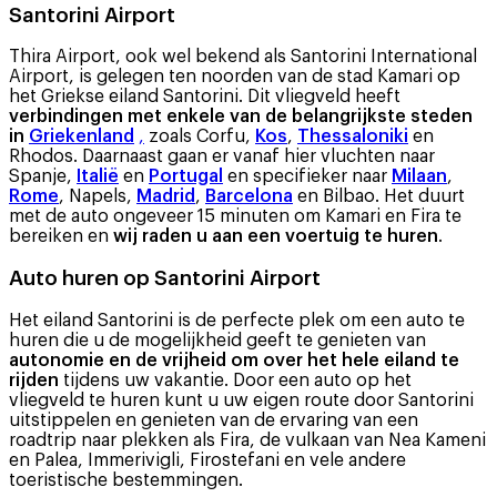
Santorini Airport
Thira Airport, ook wel bekend als Santorini International
Airport, is gelegen ten noorden van de stad Kamari op
het Griekse eiland Santorini. Dit vliegveld heeft
verbindingen met enkele van de belangrijkste steden
in
Griekenland
,
zoals Corfu,
Kos
,
Thessaloniki
en
Rhodos. Daarnaast gaan er vanaf hier vluchten naar
Spanje,
Italië
en
Portugal
en specifieker naar
Milaan
,
Rome
, Napels,
Madrid
,
Barcelona
en Bilbao. Het duurt
met de auto ongeveer 15 minuten om Kamari en Fira te
bereiken en
wij raden u aan een voertuig te huren
.
Auto huren op Santorini Airport
Het eiland Santorini is de perfecte plek om een auto te
huren die u de mogelijkheid geeft te genieten van
autonomie en de vrijheid om over het hele eiland te
rijden
tijdens uw vakantie. Door een auto op het
vliegveld te huren kunt u uw eigen route door Santorini
uitstippelen en genieten van de ervaring van een
roadtrip naar plekken als Fira, de vulkaan van Nea Kameni
en Palea, Immerivigli, Firostefani en vele andere
toeristische bestemmingen.