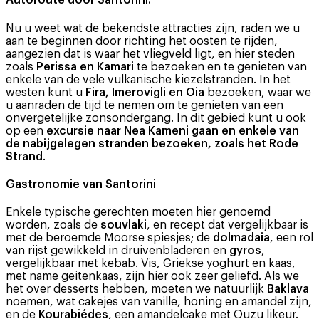
Autoroute door Santorini.
Nu u weet wat de bekendste attracties zijn, raden we u
aan te beginnen door richting het oosten te rijden,
aangezien dat is waar het vliegveld ligt, en hier steden
zoals
Perissa en Kamari
te bezoeken en te genieten van
enkele van de vele vulkanische kiezelstranden. In het
westen kunt u
Fira, Imerovigli en Oia
bezoeken, waar we
u aanraden de tijd te nemen om te genieten van een
onvergetelijke zonsondergang. In dit gebied kunt u ook
op een
excursie naar Nea Kameni gaan en enkele van
de nabijgelegen stranden bezoeken, zoals het Rode
Strand
.
Gastronomie van Santorini
Enkele typische gerechten moeten hier genoemd
worden, zoals de
souvlaki
, en recept dat vergelijkbaar is
met de beroemde Moorse spiesjes; de
dolmadaia
, een rol
van rijst gewikkeld in druivenbladeren en
gyros
,
vergelijkbaar met kebab. Vis, Griekse yoghurt en kaas,
met name geitenkaas, zijn hier ook zeer geliefd. Als we
het over desserts hebben, moeten we natuurlijk
Baklava
noemen, wat cakejes van vanille, honing en amandel zijn,
en de
Kourabiédes
, een amandelcake met Ouzu likeur.