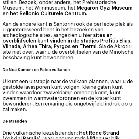
stillen. Bezoek, onder andere, het Prehistorische
Museum, het Wijnmuseum, het
Megaron Gyzi Museum
en het Bellonio Culturele Centrum.
Aan de andere kant is Santorini ook de perfecte plek als
u geïnteresseerd bent in het bezoeken van
archeologische sites, aangezien u hier
sites en
overblijfselen kunt vinden in de stadjes Profitis Elias,
Vlihada, Arhea Thira, Pyrgos en Thermi
. Sla de Akrotiri
site niet over, waar u de overblijfselen van de Minoïsche
beschaving kunt bewonderen.
De Nea Kameni en Palea vulkanen
U kunt een uitstapje naar de vulkaan plannen, waar u de
gestolde lavasporen kunt volgen, kleine gaten kunt
vinden waardoor zwaveldamp omhoog komt, kunt
zwemmen in warmwaterbronnen en de krater kunt
bewonderen. Een ervaring die ongetwijfeld indruk op u
zal maken.
De stranden
Drie vulkanische kiezelstranden:
Het Rode Strand
(Kokkini Paralia)
, waar enorme rode kliffen uw blik