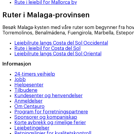
Rute i leiebil for Mallorca by
Ruter i Malaga-provinsen
Besøk Malaga-kysten med våre ruter som begynner fra hoveds
Torremolinos, Benalmádena, Fuengirola, Marbella, Estepona
Leiebilrute langs Costa del Sol Occidental
Rute i leiebil for Costa del Sol
Leiebilrute langs Costa del Sol Oriental
Informasjon
24-timers veihjelp
Jobb
Hjelpesenter
Tilbudene
Kundesenter og henvendelser
Anmeldelser
Om Centauro
Program for forretningspartnere
Sponsorer og kompaniskap
Korte avbrekk og rimelige ferier
Leiebetingelser
Retningslinjer for kvalitetskontroll