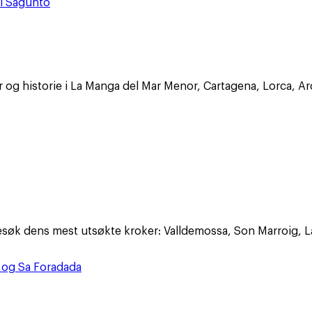
 i Sagunto
 og historie i La Manga del Mar Menor, Cartagena, Lorca, Arc
esøk dens mest utsøkte kroker: Valldemossa, Son Marroig, La
g og Sa Foradada