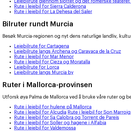
Leiebilrute gjennom slottet og det romerske teateret
Rute i leiebil for Sierra Calderona
Rute i leiebil for La Dehesa del Saler
Bilruter rundt Murcia
Besøk Murcia-regionen og nyt dens naturlige landliv, kultur
Leiebilrute for Cartagena
Leiebilrute langs Archena og Caravaca de la Cruz
Rute i leiebil for Mar Menor
Rute i leiebil for Cieza og Moratalla
Leiebilrute for Lorca
Leiebilrute langs Murcia by
Ruter i Mallorca-provinsen
Utforsk øya Palma de Mallorca ved å bruke våre ruter og b
Rute i leiebil for hulene på Mallorca
Rute i leiebil for Alcudia
Rute i leiebil for Son Marroi
Rute i leiebil for Sa Calobra og Torrent de Pareis
Rute i leiebil for Soller og hagene i Alfabia
Rute i leiebil for Valdemossa