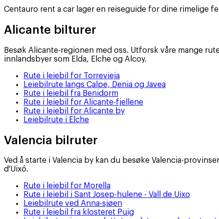
Centauro rent a car lager en reiseguide for dine rimelige f
Alicante bilturer
Besøk Alicante-regionen med oss. Utforsk våre mange ruter
innlandsbyer som Elda, Elche og Alcoy.
Rute i leiebil for Torrevieja
Leiebilrute langs Calpe, Denia og Javea
Rute i leiebil fra Benidorm
Rute i leiebil for Alicante-fjellene
Rute i leiebil for Alicante by
Leiebilrute i Elche
Valencia bilruter
Ved å starte i Valencia by kan du besøke Valencia-provins
d'Uixó.
Rute i leiebil for Morella
Rute i leiebil i Sant Josep-hulene - Vall de Uixo
Leiebilrute ved Anna-sjøen
Rute i leiebil fra klosteret Puig