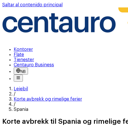
Saltar al contenido principal
Kontorer
Flate
Tjenester
Centauro Business
NB
Leiebil
/
Korte avbrekk og rimelige ferier
/
Spania
Korte avbrekk til Spania og rimelige fe