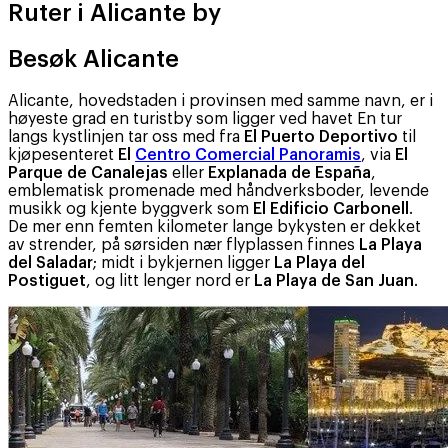
Ruter i Alicante by
Besøk Alicante
Alicante, hovedstaden i provinsen med samme navn, er i
høyeste grad en turistby som ligger ved havet En tur
langs kystlinjen tar oss med fra
El Puerto Deportivo
til
kjøpesenteret
El
Centro Comercial Panoramis
, via
El
Parque de Canalejas
eller
Explanada de España
,
emblematisk promenade med håndverksboder, levende
musikk og kjente byggverk som
El Edificio Carbonell
.
De mer enn femten kilometer lange bykysten er dekket
av strender, på sørsiden nær flyplassen finnes
La Playa
del Saladar
; midt i bykjernen ligger
La Playa del
Postiguet
, og litt lenger nord er
La Playa de San Juan
.