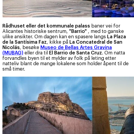
Rådhuset eller det kommunale palass
baner vei for
Alicantes historiske sentrum,
"Barrio"
, med to ganske
ulike ansikter. Om dagen kan en spasere langs
La Plaza
de la Santísima Faz
, kikke på
La Concatedral de San
Nicolás
, besøke
Museo de Bellas Artes Gravina
(MUBAG)
eller dra til
El Barrio de Santa Cruz
. Om natta
forvandles byen til et mylder av folk på leting etter
natteliv blant de mange lokalene som holder åpent til de
små timer.