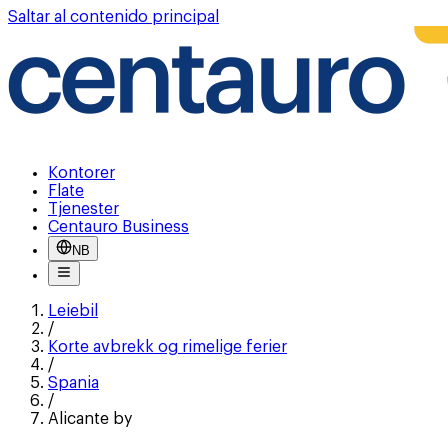
Saltar al contenido principal
Kontorer
Flate
Tjenester
Centauro Business
NB
Leiebil
/
Korte avbrekk og rimelige ferier
/
Spania
/
Alicante by